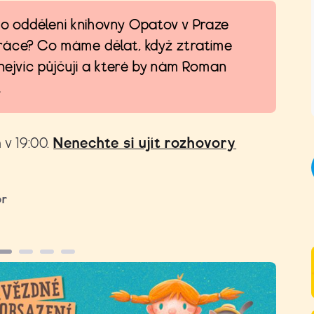
ho oddělení knihovny Opatov v Praze
ráce? Co máme dělat, když ztratíme
 nejvíc půjčují a které by nám Roman
.
 v 19:00.
Nenechte si ujít rozhovory
or