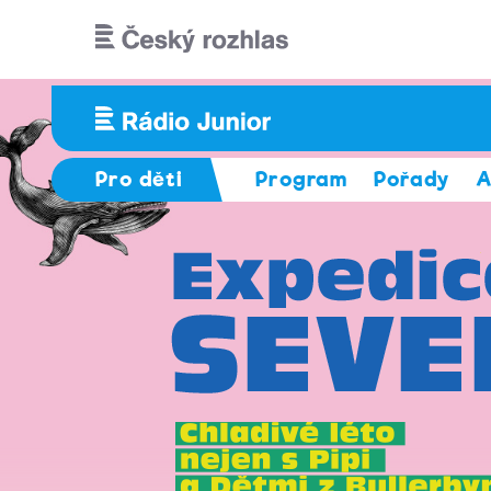
Přejít k hlavnímu obsahu
Pro děti
Program
Pořady
A