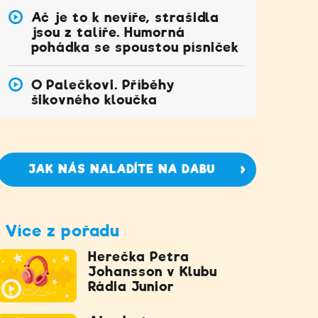
Ač je to k nevíře, strašidla
jsou z talíře. Humorná
pohádka se spoustou písniček
O Palečkovi. Příběhy
šikovného kloučka
JAK NÁS NALADÍTE NA DABU
Více z pořadu
Herečka Petra
Johansson v Klubu
Rádia Junior