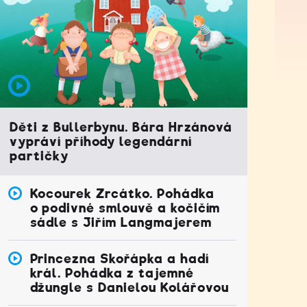
Děti z Bullerbynu. Bára Hrzánová
vypráví příhody legendární
partičky
Kocourek Zrcátko. Pohádka
o podivné smlouvě a kočičím
sádle s Jiřím Langmajerem
Princezna Skořápka a hadí
král. Pohádka z tajemné
džungle s Danielou Kolářovou