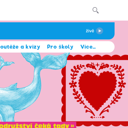
outěže a kvízy
Pro školy
Více
…