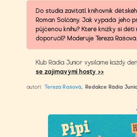
Do studia zavítatl knihovník dětské
Roman Solčány. Jak vypadá jeho p
půjčenou knihu? Které knížky si děti
doporučil? Moderuje Tereza Rašová
Klub Rádia Junior vysíláme každý den
se zajímavými hosty >>
autoři:
Tereza Rašová
,
Redakce Rádia Juni