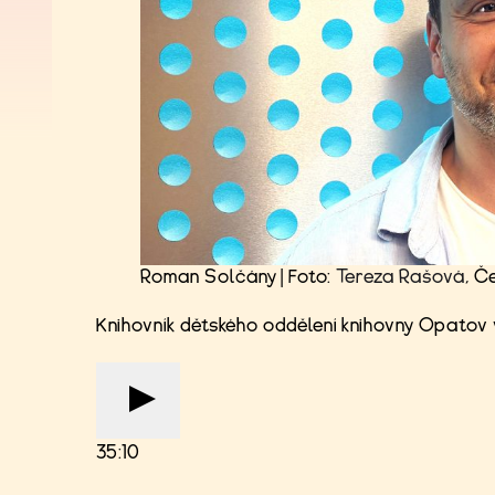
Roman Solčány | Foto:
Tereza Rašová
, Č
Knihovník dětského oddělení knihovny Opatov
35:10