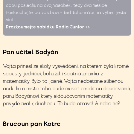
dobu poslechu na dvojnásobek, tedy dva měsíce.
Poslouchejte, co vás baví – teď toho máte na výběr ještě
víc!
Prozkoumejte nabídku Rádia Junior >>
Pan učitel Badyán
Vojta přinesl ze školy vysvědčení, na kterém byla kromě
spousty jedniček bohužel i špatná známka z
matematiky. Bylo to jasné. Vojta nedostane slíbenou
andulku a místo toho bude muset chodit na doučování k
panu Badyánovi, který sidoučováním matematiky
přivydělával k důchodu. To bude otrava! A nebo ne?
Bručoun pan Kotrč