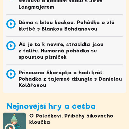
smlouvě a kočičím sádle s Jiřím
Langmajerem
Dáma s bílou kočkou. Pohádka o zlé
kletbě s Blankou Bohdanovou
Ač je to k nevíře, strašidla jsou
z talíře. Humorná pohádka se
spoustou písniček
Princezna Skořápka a hadí král.
Pohádka z tajemné džungle s Danielou
Kolářovou
Nejnovější hry a četba
O Palečkovi. Příběhy šikovného
kloučka