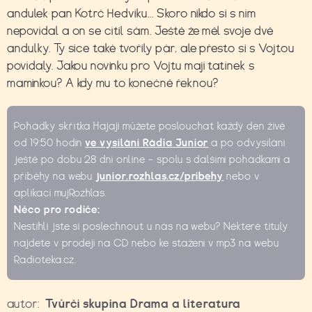
andulek pan Kotrč Hedviku... Skoro nikdo si s ním
nepovídal a on se cítil sám. Ještě že měl svoje dvě
andulky. Ty sice také tvořily pár, ale přesto si s Vojtou
povídaly. Jakou novinku pro Vojtu mají tatínek s
maminkou? A kdy mu to konečně řeknou?
Pohádky skřítka Hajaji můžete poslouchat každý den živě
od 19:50 hodin
ve vysílání Rádia Junior
a po odvysílání
ještě po dobu 28 dní online – spolu s dalšími pohádkami a
příběhy na webu
junior.rozhlas.cz/pribehy
nebo v
aplikaci mujRozhlas.
Něco pro rodiče:
Nestihli jste si poslechnout u nás na webu? Některé tituly
najdete v prodeji na CD nebo ke stažení v mp3 na webu
Radioteka.cz.
autor:
Tvůrčí skupina Drama a literatura