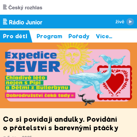
Přejít k hlavnímu obsahu
Pro děti
Program
Pořady
Více
…
Co si povídají andulky. Povídání
o přátelství s barevnými ptáčky