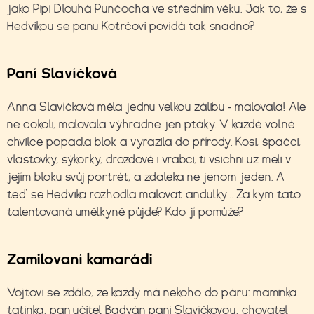
jako Pipi Dlouhá Punčocha ve středním věku. Jak to, že s
Hedvikou se panu Kotrčovi povídá tak snadno?
Paní Slavíčková
Anna Slavíčková měla jednu velkou zálibu - malovala! Ale
ne cokoli, malovala výhradně jen ptáky. V každé volné
chvilce popadla blok a vyrazila do přírody. Kosi, špačci,
vlaštovky, sýkorky, drozdové i vrabci, ti všichni už měli v
jejím bloku svůj portrét, a zdaleka ne jenom jeden. A
teď se Hedvika rozhodla malovat andulky... Za kým tato
talentovaná umělkyně půjde? Kdo jí pomůže?
Zamilovaní kamarádi
Vojtovi se zdálo, že každý má někoho do páru: maminka
tatínka, pan učitel Badyán paní Slavíčkovou, chovatel