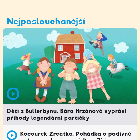
Nejposlouchanější
Děti z Bullerbynu. Bára Hrzánová vypráví
příhody legendární partičky
Kocourek Zrcátko. Pohádka o podivné