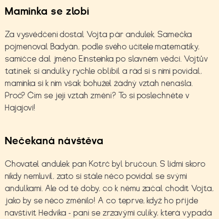
Maminka se zlobí
Za vysvědčení dostal Vojta pár andulek. Samečka
pojmenoval Badyán, podle svého učitele matematiky,
samičce dal jméno Einsteinka po slavném vědci. Vojtův
tatínek si andulky rychle oblíbil a rád si s nimi povídal,
maminka si k nim však bohužel žádný vztah nenašla.
Proč? Čím se její vztah změní? To si poslechněte v
Hajajovi!
Nečekaná návštěva
Chovatel andulek pan Kotrč byl bručoun. S lidmi skoro
nikdy nemluvil, zato si stále něco povídal se svými
andulkami. Ale od té doby, co k němu začal chodit Vojta,
jako by se něco změnilo! A co teprve, když ho přijde
navštívit Hedvika - paní se zrzavými culíky, která vypadá