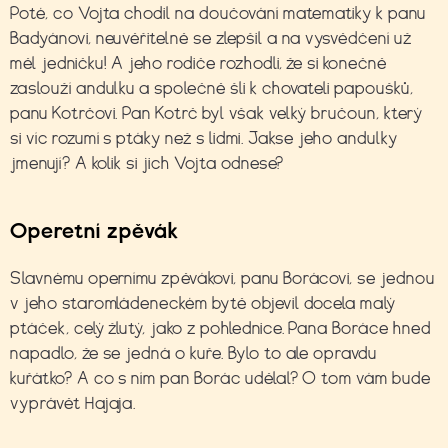
Poté, co Vojta chodil na doučování matematiky k panu
Badyánovi, neuvěřitelně se zlepšil a na vysvědčení už
měl jedničku! A jeho rodiče rozhodli, že si konečně
zaslouží andulku a společně šli k chovateli papoušků,
panu Kotrčovi. Pan Kotrč byl však velký bručoun, který
si víc rozumí s ptáky než s lidmi. Jakse jeho andulky
jmenují? A kolik si jich Vojta odnese?
Operetní zpěvák
Slavnému opernímu zpěvákovi, panu Borácovi, se jednou
v jeho staromládeneckém bytě objevil docela malý
ptáček, celý žlutý, jako z pohlednice. Pana Boráce hned
napadlo, že se jedná o kuře. Bylo to ale opravdu
kuřátko? A co s ním pan Borác udělal? O tom vám bude
vyprávět Hajaja.