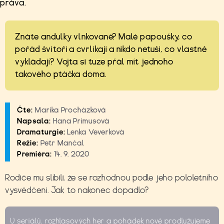
práva.
Znáte andulky vlnkované? Malé papoušky, co
pořád švitoří a cvrlikají a nikdo netuší, co vlastně
vykládají? Vojta si tuze přál mít jednoho
takového ptáčka doma.
Čte:
Marika Procházková
Napsala:
Hana Primusová
Dramaturgie:
Lenka Veverková
Režie:
Petr Mančal
Premiéra:
14. 9. 2020
Rodiče mu slíbili, že se rozhodnou podle jeho pololetního
vysvědčení. Jak to nakonec dopadlo?
U seriálů, rozhlasových her a pohádek nově prodlužujeme