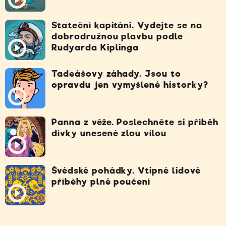
Stateční kapitáni. Vydejte se na
dobrodružnou plavbu podle
Rudyarda Kiplinga
Tadeášovy záhady. Jsou to
opravdu jen vymyšlené historky?
Panna z věže. Poslechněte si příběh
dívky unesené zlou vílou
Švédské pohádky. Vtipné lidové
příběhy plné poučení