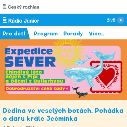
Přejít k hlavnímu obsahu
Pro děti
Program
Pořady
Více
…
Dědina ve veselých botách. Pohádka
o daru krále Ječmínka