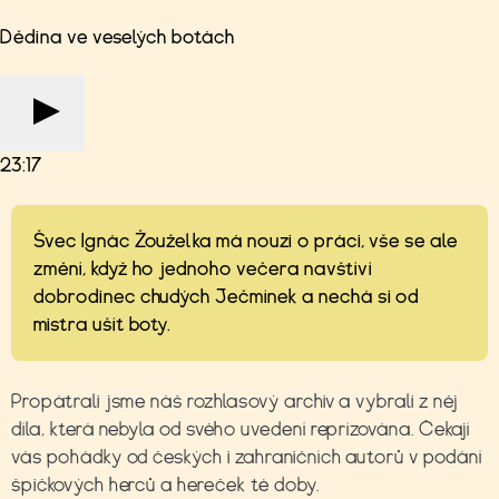
Dědina ve veselých botách
23:17
Švec Ignác Žouželka má nouzi o práci, vše se ale
změní, když ho jednoho večera navštíví
dobrodinec chudých Ječmínek a nechá si od
mistra ušít boty.
Propátrali jsme náš rozhlasový archiv a vybrali z něj
díla, která nebyla od svého uvedení reprízována. Čekají
vás
pohádky od českých i zahraničních autorů v podání
špičkových herců a hereček té doby.