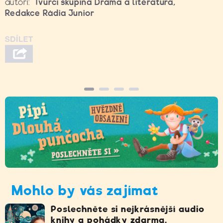
autoři:
Tvůrčí skupina Drama a literatura
,
Redakce Rádia Junior
Mohlo by vás zajímat
Poslechněte si nejkrásnější audio
knihy a pohádky zdarma.