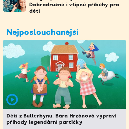
Dobrodružné i vtipné příběhy pro
děti
Nejposlouchanější
Děti z Bullerbynu. Bára Hrzánová vypráví
příhody legendární partičky