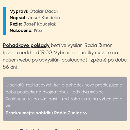
Vypráví:
Otakar Dadák
Napsal:
Josef Koudelák
Režie:
Josef Koudelák
Natočeno:
1955
Pohádkové poklady
běží ve vysílání Rádia Junior
každou neděli od 19:00. Vybrané pohádky můžete na
našem webu po odvysílání poslouchat i zpětně po dobu
56 dní.
U seriálů, rozhlasových her a pohádek nově prodlužujeme
dobu poslechu na dvojnásobek, tedy dva měsíce.
Poslouchejte, co vás baví – teď toho máte na výběr ještě
víc!
Prozkoumejte nabídku Rádia Junior >>