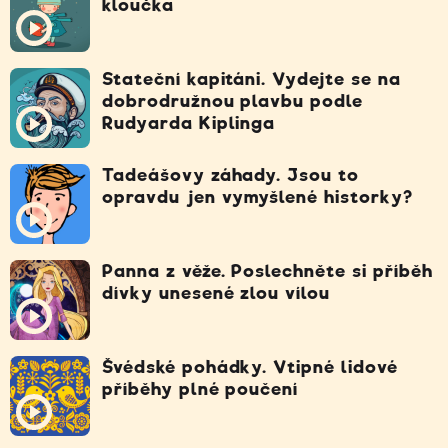
kloučka
Stateční kapitáni. Vydejte se na
dobrodružnou plavbu podle
Rudyarda Kiplinga
Tadeášovy záhady. Jsou to
opravdu jen vymyšlené historky?
Panna z věže. Poslechněte si příběh
dívky unesené zlou vílou
Švédské pohádky. Vtipné lidové
příběhy plné poučení