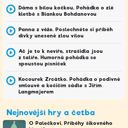
Dáma s bílou kočkou. Pohádka o zlé
kletbě s Blankou Bohdanovou
Panna z věže. Poslechněte si příběh
dívky unesené zlou vílou
Ač je to k nevíře, strašidla jsou
z talíře. Humorná pohádka se
spoustou písniček
Kocourek Zrcátko. Pohádka o podivné
smlouvě a kočičím sádle s Jiřím
Langmajerem
Nejnovější hry a četba
O Palečkovi. Příběhy šikovného