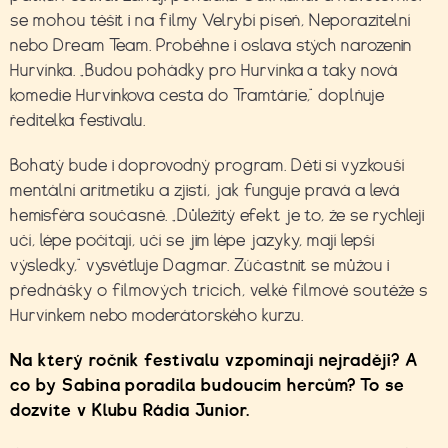
se mohou těšit i na filmy Velrybí píseň, Neporazitelní
nebo Dream Team. Proběhne i oslava stých narozenin
Hurvínka. „Budou pohádky pro Hurvínka a taky nová
komedie Hurvínkova cesta do Tramtárie,“ doplňuje
ředitelka festivalu.
Bohatý bude i doprovodný program. Děti si vyzkouší
mentální aritmetiku a zjistí, jak funguje pravá a levá
hemisféra současně. „Důležitý efekt je to, že se rychleji
učí, lépe počítají, učí se jim lépe jazyky, mají lepší
výsledky,“ vysvětluje Dagmar. Zúčastnit se můžou i
přednášky o filmových tricích, velké filmové soutěže s
Hurvínkem nebo moderátorského kurzu.
Na který ročník festivalu vzpomínají nejraději? A
co by Sabina poradila budoucím hercům? To se
dozvíte v Klubu Rádia Junior.