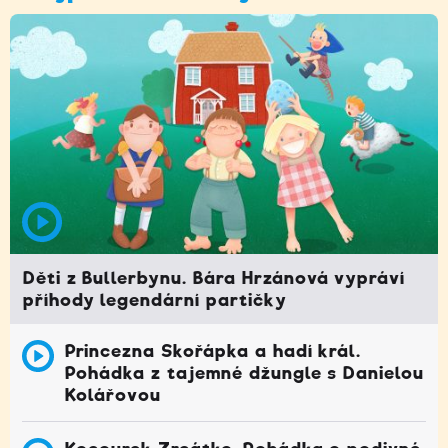
Děti z Bullerbynu. Bára Hrzánová vypráví
příhody legendární partičky
Princezna Skořápka a hadí král.
Pohádka z tajemné džungle s Danielou
Kolářovou