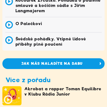
Kocourek Zrcátko. Pohádka o podivné
smlouvě a kočičím sádle s Jiřím
Langmajerem
O Palečkovi
Švédské pohádky. Vtipné lidové
příběhy plné poučení
JAK NÁS NALADÍTE NA DABU
Více z pořadu
Akrobat a rapper Toman Equilibre
v Klubu Rádia Junior