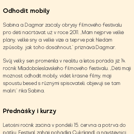
Odhodit mobily
Sabina a Dagmar začaly obrysy filmového festivalu
pro děti načrtávat už v roce 2011. „Mám nejprve velké
plány, velké sny a velké vize a teprve pak hledám
způsoby, jak toho dosáhnout,“ přiznává Dagmar.
Svůj velký sen proměnila v realitu a letos pořádá již 14.
ročník Mladoboleslavského filmového festivalu. „Děti mají
možnost odhodit mobily, vidět krásné filmy, mají
spoustu besed s různými spisovateli, objevují se tam
malíři,“ říká Sabina.
Přednášky i kurzy
Letošní ročník začíná v pondělí 15. června a potrvá do
pátku. Festival zahájí pohádka Cukrkandl a návštěvníci