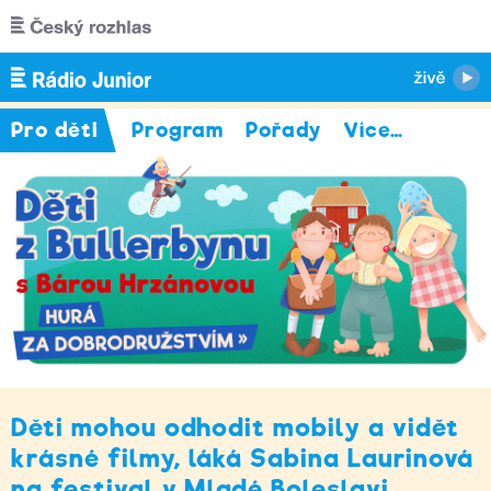
Přejít k hlavnímu obsahu
Pro děti
Program
Pořady
Více
…
Děti mohou odhodit mobily a vidět
krásné filmy, láká Sabina Laurinová
na festival v Mladé Boleslavi