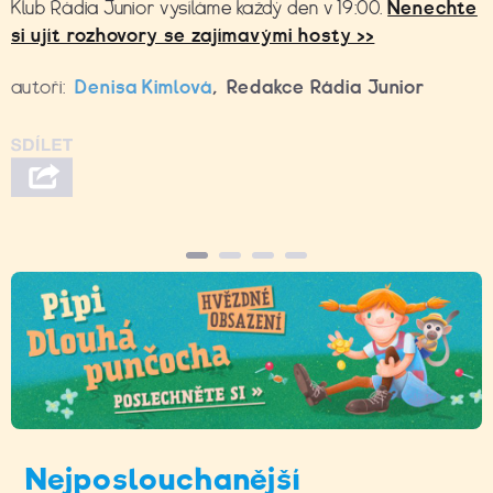
Klub Rádia Junior vysíláme každý den v 19:00.
Nenechte
si ujít rozhovory se zajímavými hosty >>
autoři:
Denisa Kimlová
,
Redakce Rádia Junior
Nejposlouchanější