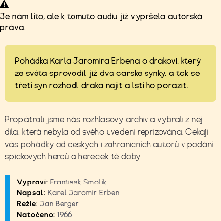
Je nám líto, ale k tomuto audiu již vypršela autorská
práva.
Pohádka Karla Jaromíra Erbena o drakovi, který
ze světa sprovodil již dva carské synky, a tak se
třetí syn rozhodl draka najít a lstí ho porazit.
Propátrali jsme náš rozhlasový archiv a vybrali z něj
díla, která nebyla od svého uvedení reprízována. Čekají
vás
pohádky od českých i zahraničních autorů v podání
špičkových herců a hereček té doby.
Vypráví:
František Smolík
Napsal:
Karel Jaromír Erben
Režie:
Jan Berger
Natočeno:
1966