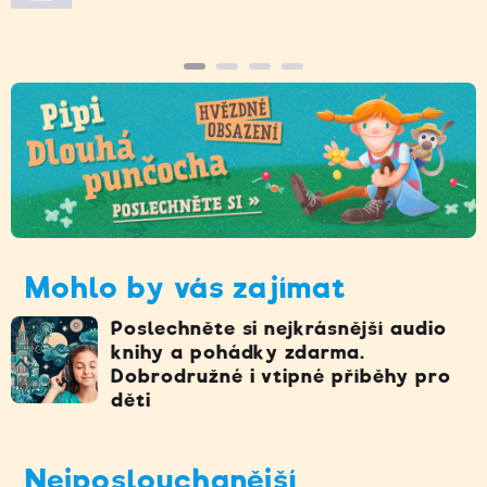
Mohlo by vás zajímat
Poslechněte si nejkrásnější audio
knihy a pohádky zdarma.
Dobrodružné i vtipné příběhy pro
děti
Nejposlouchanější