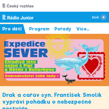
Přejít k hlavnímu obsahu
Pro děti
Program
Pořady
Více
…
Drak a cařův syn. František Smolík
vypráví pohádku o nebezpečné
nestvůře