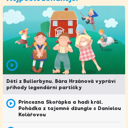
Děti z Bullerbynu. Bára Hrzánová vypráví
příhody legendární partičky
Princezna Skořápka a hadí král.
Pohádka z tajemné džungle s Danielou
Kolářovou