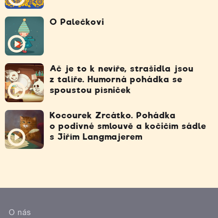
O Palečkovi
Ač je to k nevíře, strašidla jsou
z talíře. Humorná pohádka se
spoustou písniček
Kocourek Zrcátko. Pohádka
o podivné smlouvě a kočičím sádle
s Jiřím Langmajerem
O nás