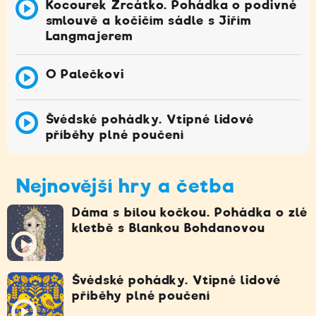
Kocourek Zrcátko. Pohádka o podivné
smlouvě a kočičím sádle s Jiřím
Langmajerem
O Palečkovi
Švédské pohádky. Vtipné lidové
příběhy plné poučení
Nejnovější hry a četba
Dáma s bílou kočkou. Pohádka o zlé
kletbě s Blankou Bohdanovou
Švédské pohádky. Vtipné lidové
příběhy plné poučení