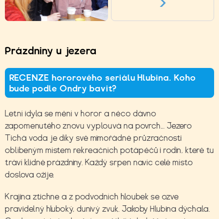
Prázdniny u jezera
RECENZE hororového seriálu Hlubina. Koho
bude podle Ondry bavit?
Letní idyla se mění v horor a něco dávno
zapomenutého znovu vyplouvá na povrch... Jezero
Tichá voda je díky své mimořádné průzračnosti
oblíbeným místem rekreačních potápěčů i rodin, které tu
tráví klidné prázdniny. Každý srpen navíc celé místo
doslova ožije.
Krajina ztichne a z podvodních hloubek se ozve
pravidelný hluboký, dunivý zvuk. Jakoby Hlubina dýchala.