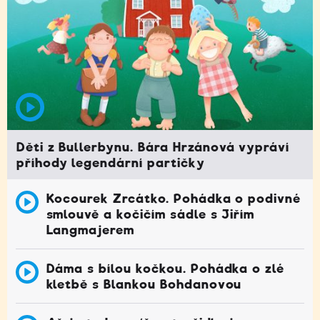
Děti z Bullerbynu. Bára Hrzánová vypráví
příhody legendární partičky
Kocourek Zrcátko. Pohádka o podivné
smlouvě a kočičím sádle s Jiřím
Langmajerem
Dáma s bílou kočkou. Pohádka o zlé
kletbě s Blankou Bohdanovou