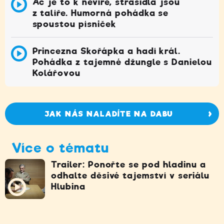
Ač je to k nevíře, strašidla jsou
z talíře. Humorná pohádka se
spoustou písniček
Princezna Skořápka a hadí král.
Pohádka z tajemné džungle s Danielou
Kolářovou
JAK NÁS NALADÍTE NA DABU
Více o tématu
Trailer: Ponořte se pod hladinu a
odhalte děsivé tajemství v seriálu
Hlubina