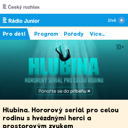
Přejít k hlavnímu obsahu
Pro děti
Program
Pořady
Více
…
Hlubina. Hororový seriál pro celou
rodinu s hvězdnými herci a
prostorovým zvukem