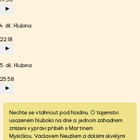
4. díl: Hlubina
22:18
5. díl: Hlubina
25:58
Nechte se vtáhnout pod hladinu. O tajemství
usazeném hluboko na dně a jednom záhadném
zmizení vypráví příběh s Martinem
Myšičkou, Václavem Neužilem a dalšími skvělými