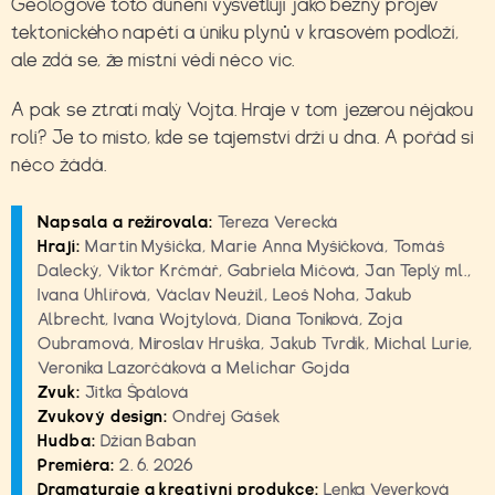
Geologové toto dunění vysvětlují jako běžný projev
tektonického napětí a úniku plynů v krasovém podloží,
ale zdá se, že místní vědí něco víc.
A pak se ztratí malý Vojta. Hraje v tom jezerou nějakou
roli? Je to místo, kde se tajemství drží u dna. A pořád si
něco žádá.
Napsala a režírovala:
Tereza Verecká
Hrají:
Martin Myšička, Marie Anna Myšičková, Tomáš
Dalecký, Viktor Krčmář, Gabriela Míčová, Jan Teplý ml.,
Ivana Uhlířová, Václav Neužil, Leoš Noha, Jakub
Albrecht, Ivana Wojtylová, Diana Toniková, Zoja
Oubramová, Miroslav Hruška, Jakub Tvrdík, Michal Lurie,
Veronika Lazorčáková a Melichar Gojda
Zvuk:
Jitka Špálová
Zvukový design:
Ondřej Gášek
Hudba:
Džian Baban
Premiéra:
2. 6. 2026
Dramaturgie a kreativní produkce:
Lenka Veverková