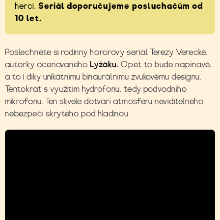
herci.
Seriál doporučujeme posluchačům od
10 let.
Poslechněte si rodinný hororový seriál Terezy Verecké,
autorky oceňovaného
Lyžáku.
Opět to bude napínavé,
a to i díky unikátnímu binaurálnímu zvukovému designu.
Tentokrát s využitím hydrofonu, tedy podvodního
mikrofonu. Ten skvěle dotváří atmosféru neviditelného
nebezpečí skrytého pod hladinou.
Hlubina. Nový letní hororový seriál
Rádia Junior s Václavem Neužilem,
Martinem Myšičkou a dalšími