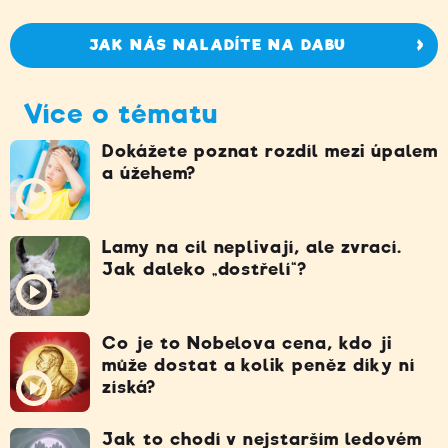
JAK NÁS NALADÍTE NA DABU
Více o tématu
Dokážete poznat rozdíl mezi úpalem
a úžehem?
Lamy na cíl neplivají, ale zvrací.
Jak daleko „dostřelí“?
Co je to Nobelova cena, kdo ji
může dostat a kolik peněz díky ní
získá?
Jak to chodí v nejstarším ledovém