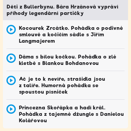
Děti z Bullerbynu. Bára Hrzánová vypráví
příhody legendární partičky
Kocourek Zrcátko. Pohádka o podivné
smlouvě a kočičím sádle s Jiřím
Langmajerem
Dáma s bílou kočkou. Pohádka o zlé
kletbě s Blankou Bohdanovou
Ač je to k nevíře, strašidla jsou
z talíře. Humorná pohádka se
spoustou písniček
Princezna Skořápka a hadí král.
Pohádka z tajemné džungle s Danielou
Kolářovou