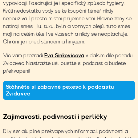
vypovídají. Fascinující je i specifický způsob hygieny.
Kvůli nedostatku vody se ke koupání téměř nikdy
nepoužívá. I přesto místní příjemně voní. Hlavně ženy se
natírají směsí jílu, tuku, bylin a vonných olejů, tuto směs
mají na celém těle i ve vlasech a nikdy se neoplachuje.
Chrání je i před sluncem a hmyzem.
Víc vám prozradí
Eva Sinkovičová
v dalším díle
pořadu
Zvídavec. Nastražte uši, pusťte si podcast a budete
překvapení!
Stáhněte si zábavné pexeso k podcastu
Zvídavec
Zajímavosti, podivnosti i perličky
Díly seriálu plné překvapivých informací, podivností a