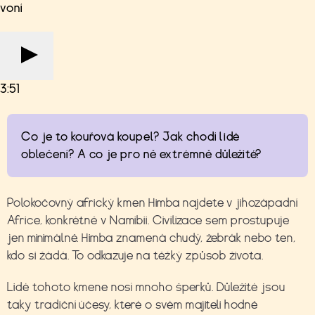
voní
3:51
Co je to kouřová koupel? Jak chodí lidé
oblečení? A co je pro ně extrémně důležité?
Polokočovný africký kmen Himba najdete v jihozápadní
Africe, konkrétně v Namibii. Civilizace sem prostupuje
jen minimálně. Himba znamená chudý, žebrák nebo ten,
kdo si žádá. To odkazuje na těžký způsob života.
Lidé tohoto kmene nosí mnoho šperků. Důležité jsou
taky tradiční účesy, které o svém majiteli hodně