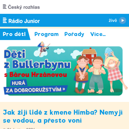
Přejít k hlavnímu obsahu
Pro děti
Program
Pořady
Více
…
Jak žijí lidé z kmene Himba? Nemyjí
se vodou, a přesto voní