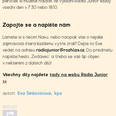
perliček si můžete naladit ve
vysílání Rádia Junior
každý
všední den v 7:30 nebo 18:10.
Zapojte se a napište nám
Lámete si s něčím hlavu, nebo naopak víte o nějaké
zajímavosti, která každému vytře zrak? Dejte to Evě
vědět na adresu
radiojunior@rozhlas.cz
. Do předmětu
napište heslo „Zvídavec“ a třeba se váš tip objeví
v některém z dalších dílů!
Všechny díly najdete
tady na webu Rádia Junior
>>
autoři:
Eva Sinkovičová
,
kpe