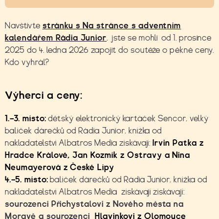
Navštivte
stránku s Na stránce s adventním
kalendářem Rádia Junior
, jste se mohli od 1. prosince
2025 do 4. ledna 2026 zapojit do soutěže o pěkné ceny.
Kdo vyhrál?
Výherci a ceny:
1.–3. místo:
dětský elektronický kartáček Sencor, velký
balíček dárečků od Rádia Junior, knížka od
nakladatelství Albatros Media získávají:
Irvin Patka z
Hradce Králové, Jan Kozmík z Ostravy a Nina
Neumayerová z České Lípy
4.–5. místo:
balíček dárečků od Rádia Junior, knížka od
nakladatelství Albatros Media získávají
získávají:
sourozenci Přichystalovi z Nového města na
Moravě a sourozenci
Hlavinkovi z Olomouce