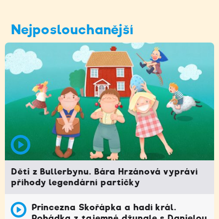
Nejposlouchanější
Děti z Bullerbynu. Bára Hrzánová vypráví
příhody legendární partičky
Princezna Skořápka a hadí král.
Pohádka z tajemné džungle s Danielou