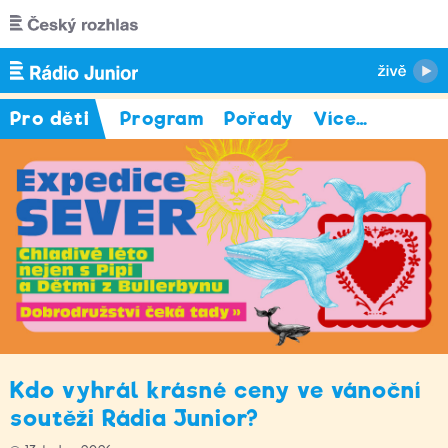
Přejít k hlavnímu obsahu
Pro děti
Program
Pořady
Více
…
Kdo vyhrál krásné ceny ve vánoční
soutěži Rádia Junior?