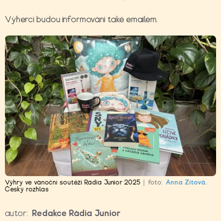
Výherci budou informováni také emailem.
Výhry ve vánoční soutěži Rádia Junior 2025
|
foto:
Anna Zítová
,
Český rozhlas
autor:
Redakce Rádia Junior