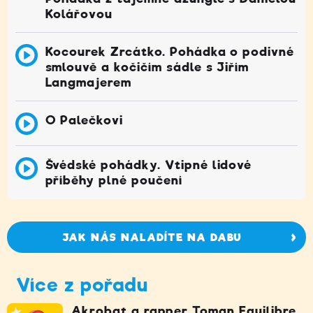
Kolářovou
Kocourek Zrcátko. Pohádka o podivné
smlouvě a kočičím sádle s Jiřím
Langmajerem
O Palečkovi
Švédské pohádky. Vtipné lidové
příběhy plné poučení
JAK NÁS NALADÍTE NA DABU
Více z pořadu
Akrobat a rapper Toman Equilibre