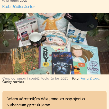
13. leden 2026
Klub Rádia Junior
Ceny do vánoční soutěž Rádia Junior 2025
|
foto:
Anna Zítová
,
Český rozhlas
Všem účastníkům děkujeme za zapojení a
výhercům gratulujeme.