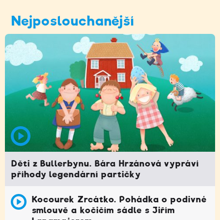
Nejposlouchanější
Děti z Bullerbynu. Bára Hrzánová vypráví
příhody legendární partičky
Kocourek Zrcátko. Pohádka o podivné
smlouvě a kočičím sádle s Jiřím