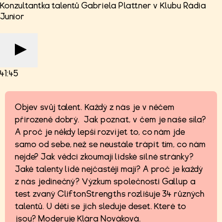
Konzultantka talentů Gabriela Plattner v Klubu Rádia
Junior
41:45
Objev svůj talent. Každý z nás je v něčem
přirozeně dobrý. Jak poznat, v čem je naše síla?
A proč je někdy lepší rozvíjet to, co nám jde
samo od sebe, než se neustále trápit tím, co nám
nejde? Jak vědci zkoumají lidské silné stránky?
Jaké talenty lidé nejčastěji mají? A proč je každý
z nás jedinečný? Výzkum společnosti Gallup a
test zvaný CliftonStrengths rozlišuje 34 různých
talentů. U dětí se jich sleduje deset. Které to
jsou? Moderuje Klára Nováková.