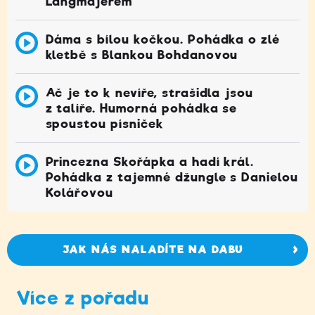
Langmajerem
Dáma s bílou kočkou. Pohádka o zlé
kletbě s Blankou Bohdanovou
Ač je to k nevíře, strašidla jsou
z talíře. Humorná pohádka se
spoustou písniček
Princezna Skořápka a hadí král.
Pohádka z tajemné džungle s Danielou
Kolářovou
JAK NÁS NALADÍTE NA DABU
Více z pořadu