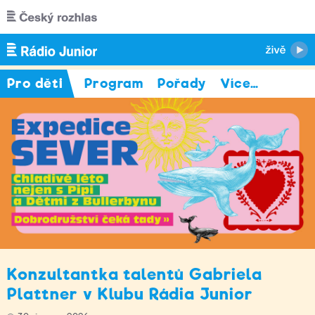
Přejít k hlavnímu obsahu
Pro děti
Program
Pořady
Více
…
Konzultantka talentů Gabriela
Plattner v Klubu Rádia Junior