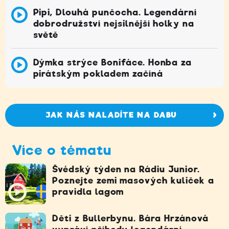
Pipi, Dlouhá punčocha. Legendární
dobrodružství nejsilnější holky na
světě
Dýmka strýce Bonifáce. Honba za
pirátským pokladem začíná
JAK NÁS NALADÍTE NA DABU
Více o tématu
Švédský týden na Rádiu Junior.
Poznejte zemi masových kuliček a
pravidla lagom
Děti z Bullerbynu. Bára Hrzánová