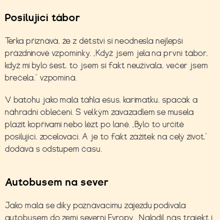
Posilující tábor
Terka přiznává, že z dětství si neodnesla nejlepší
prázdninové vzpomínky. „Když jsem jela na první tábor,
když mi bylo šest, to jsem si fakt neužívala, večer jsem
brečela,“ vzpomíná.
V batohu jako malá táhla ešus, karimatku, spacák a
náhradní oblečení. S velkým zavazadlem se musela
plazit kopřivami nebo lézt po laně. „Bylo to určitě
posilující, zocelovací. A je to fakt zážitek na celý život,“
dodává s odstupem času.
Autobusem na sever
Jako malá se díky poznávacímu zájezdu podívala
autobusem do zemí severní Evropy. „Nalodil nás trajekt i