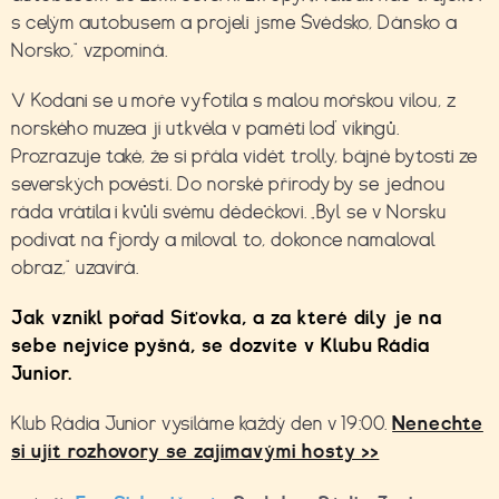
s celým autobusem a projeli jsme Švédsko, Dánsko a
Norsko,“ vzpomíná.
V Kodani se u moře vyfotila s malou mořskou vílou, z
norského muzea jí utkvěla v paměti loď vikingů.
Prozrazuje také, že si přála vidět trolly, bájné bytosti ze
severských pověstí. Do norské přírody by se jednou
ráda vrátila i kvůli svému dědečkovi. „Byl se v Norsku
podívat na fjordy a miloval to, dokonce namaloval
obraz,“ uzavírá.
Jak vznikl pořad Síťovka, a za které díly je na
sebe nejvíce pyšná, se dozvíte v Klubu Rádia
Junior.
Klub Rádia Junior vysíláme každý den v 19:00.
Nenechte
si ujít rozhovory se zajímavými hosty >>