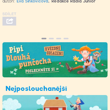
autoři:
Eva Sinkovičová
,
Redakce Rádia Junior
Nejposlouchanější