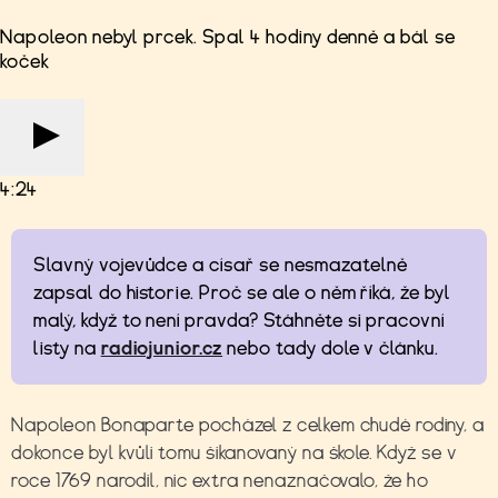
Napoleon nebyl prcek. Spal 4 hodiny denně a bál se
koček
4:24
Slavný vojevůdce a císař se nesmazatelně
zapsal do historie. Proč se ale o něm říká, že byl
malý, když to není pravda? Stáhněte si pracovní
listy na
radiojunior.cz
nebo tady dole v článku.
Napoleon Bonaparte pocházel z celkem chudé rodiny, a
dokonce byl kvůli tomu šikanovaný na škole. Když se v
roce 1769 narodil, nic extra nenaznačovalo, že ho