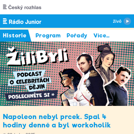
Přejít k hlavnímu obsahu
Historie
Program
Pořady
Více
…
Napoleon nebyl prcek. Spal 4
hodiny denně a byl workoholik