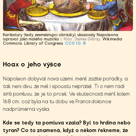
Karikatury (tedy zesměšňující obrázky), ukazovaly Napoleona
(vpravo) jako malého mužíčka
|
foto:
James Gillray
,
Wikimedia
Commons
,
Library of Congress
,
CC0 1.0
,
©
Hoax o jeho výšce
Napoleon dobýval nová území, měnil zažité pořádky, a
tak není divu, že měl i spoustu nepřátel. Ti o něm rádi
šířili pomluvu, že je to prcek. Ve skutečnosti měřil kolem
168 cm, což byla na tu dobu ve Francii dokonce
nadprůměrná výška.
Kde se tedy ta pomluva vzala? Byl to hrdina nebo
tyran? Co to znamená, když o někom řekneme, že