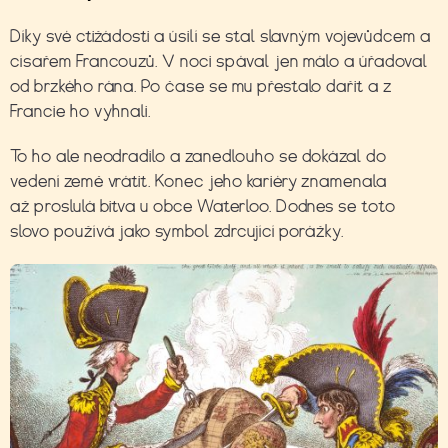
Díky své ctižádosti a úsilí se stal slavným vojevůdcem a
císařem Francouzů.
V noci spával jen málo a úřadoval
od brzkého rána. Po čase se mu přestalo dařit a z
Francie ho vyhnali.
To ho ale neodradilo a zanedlouho se dokázal do
vedení země vrátit. Konec jeho kariéry znamenala
až
proslulá bitva u obce Waterloo. Dodnes se toto
slovo používá jako symbol zdrcující porážky.