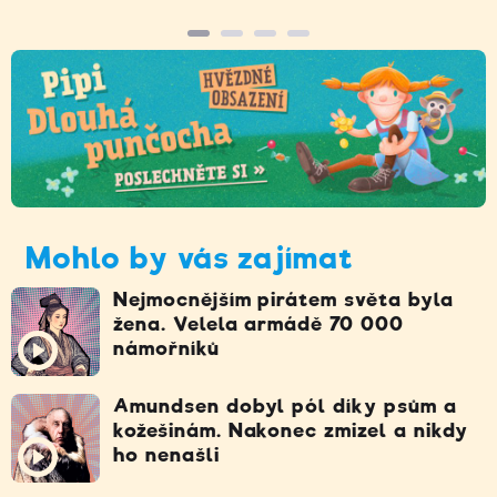
Mohlo by vás zajímat
Nejmocnějším pirátem světa byla
žena. Velela armádě 70 000
námořníků
Amundsen dobyl pól díky psům a
kožešinám. Nakonec zmizel a nikdy
ho nenašli