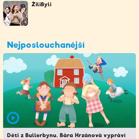
ŽiliByli
Nejposlouchanější
Děti z Bullerbynu. Bára Hrzánová vypráví