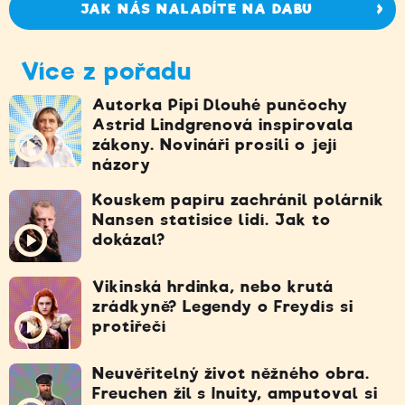
JAK NÁS NALADÍTE NA DABU
Více z pořadu
Autorka Pipi Dlouhé punčochy
Astrid Lindgrenová inspirovala
zákony. Novináři prosili o její
názory
Kouskem papíru zachránil polárník
Nansen statisíce lidí. Jak to
dokázal?
Vikinská hrdinka, nebo krutá
zrádkyně? Legendy o Freydís si
protiřečí
Neuvěřitelný život něžného obra.
Freuchen žil s Inuity, amputoval si