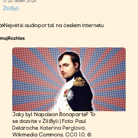
20. leden 2025
ŽiliByli
Největší audioportál na českém internetu
Jaký byl Napoleon Bonaparte? To
se dozvíte v ŽiliByli | Foto: Paul
Delaroche,
Kateřina Perglová
,
Wikimedia Commons,
CC0 1.0
,
©