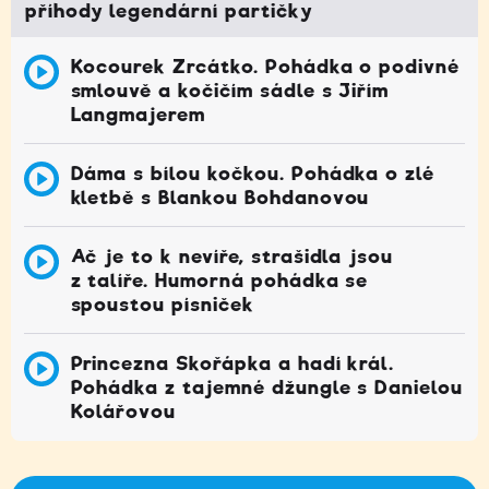
příhody legendární partičky
Kocourek Zrcátko. Pohádka o podivné
smlouvě a kočičím sádle s Jiřím
Langmajerem
Dáma s bílou kočkou. Pohádka o zlé
kletbě s Blankou Bohdanovou
Ač je to k nevíře, strašidla jsou
z talíře. Humorná pohádka se
spoustou písniček
Princezna Skořápka a hadí král.
Pohádka z tajemné džungle s Danielou
Kolářovou