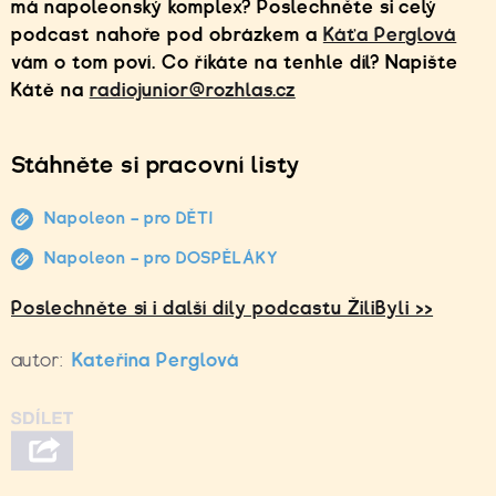
má napoleonský komplex? Poslechněte si celý
podcast nahoře pod obrázkem a
Káťa Perglová
vám o tom poví. Co říkáte na tenhle díl?
Napište
Ká
tě
na
radiojunior@rozhlas.cz
Stáhněte si pracovní listy
Napoleon – pro DĚTI
Napoleon – pro DOSPĚLÁKY
Poslechněte si i další díly podcastu ŽiliByli >>
autor:
Kateřina Perglová