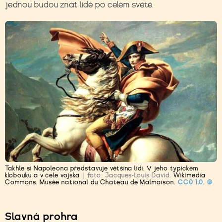
jednou budou znát lidé po celém světě.
Takhle si Napoleona představuje většina lidí. V jeho typickém
klobouku a v čele vojska
|
foto:
Jacques-Louis David
,
Wikimedia
Commons
,
Musée national du Château de Malmaison
,
CC0 1.0
,
©
Slavná prohra