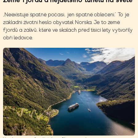
„Neexistuje špatné počasí, jen špatné oblečení.“ To je
základní životní heslo obyvatel Norska. Je to země
fjordů a zálivů, které ve skalách před tisíci lety vytvořily
obří ledovce.