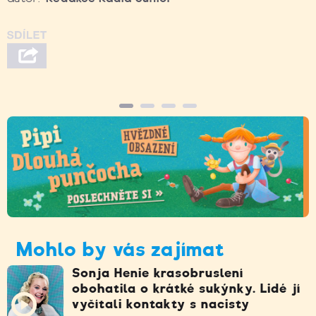
Mohlo by vás zajímat
Sonja Henie krasobruslení
obohatila o krátké sukýnky. Lidé jí
vyčítali kontakty s nacisty