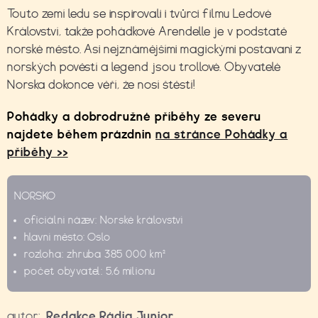
Touto zemí ledu se inspirovali i tvůrci filmu Ledové
Království, takže pohádkové Arendelle je v podstatě
norské město. Asi nejznámějšími magickými postavani z
norských pověstí a legend jsou trollové. Obyvatelé
Norska dokonce věří, že nosí štěstí!
Pohádky a dobrodružné příběhy ze severu
najdete během prázdnin
na stránce Pohádky a
příběhy >>
NORSKO
oficiální název: Norské království
hlavní město: Oslo
rozloha: zhruba 385 000 km²
počet obyvatel: 5,6 milionu
autor:
Redakce Rádia Junior