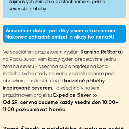
zajímavých zemích a poslechneme si pěkné
severské příběhy.
Amundsen dobyl pól díky psům a kožešinám.
Nakonec záhadně zmizel a nikdy ho nenašli
Ve speciálním prázninovém vysílání
Ranního ReStartu
na Rádiu Junior vám každý týden představíme jednu
zemi na severu – všechna audia najdete na konci
každého týdne i tady na webu v seriálu nahoře pod
obrázkem. Pustit si můžete i
kouzelné příběhy
inspirované severem.
To všechno v našem
prázdninovém projektu
Expedice Sever >>
Od 29. června budeme každý všední den 10:00–
11:00 pozkoumávat Norsko.
Země fjordů a nejdelšího tunelu na světě