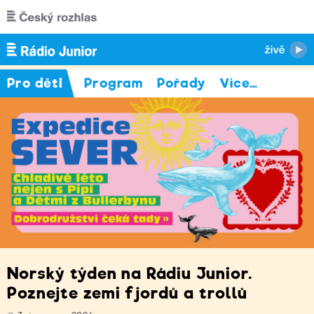
Přejít k hlavnímu obsahu
Pro děti
Program
Pořady
Více
…
Norský týden na Rádiu Junior.
Poznejte zemi fjordů a trollů