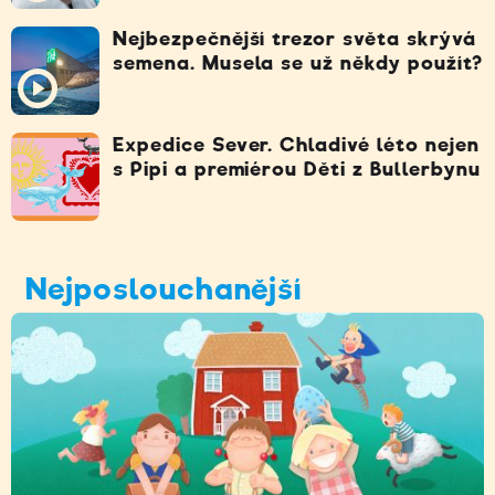
Nejbezpečnější trezor světa skrývá
semena. Musela se už někdy použít?
Expedice Sever. Chladivé léto nejen
s Pipi a premiérou Děti z Bullerbynu
Nejposlouchanější