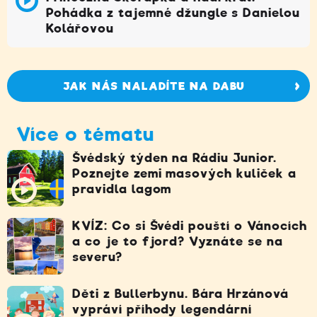
Pohádka z tajemné džungle s Danielou
Kolářovou
JAK NÁS NALADÍTE NA DABU
Více o tématu
Švédský týden na Rádiu Junior.
Poznejte zemi masových kuliček a
pravidla lagom
KVÍZ: Co si Švédi pouští o Vánocích
a co je to fjord? Vyznáte se na
severu?
Děti z Bullerbynu. Bára Hrzánová
vypráví příhody legendární