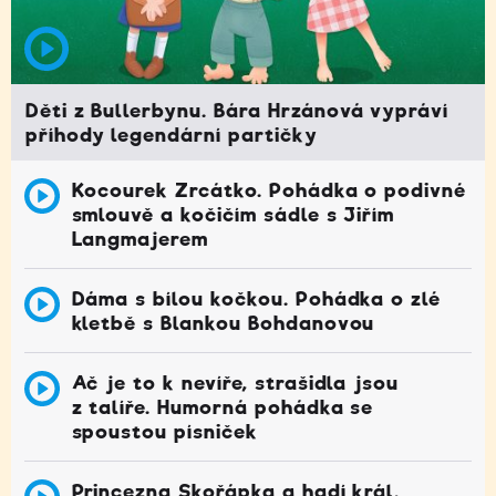
Děti z Bullerbynu. Bára Hrzánová vypráví
příhody legendární partičky
Kocourek Zrcátko. Pohádka o podivné
smlouvě a kočičím sádle s Jiřím
Langmajerem
Dáma s bílou kočkou. Pohádka o zlé
kletbě s Blankou Bohdanovou
Ač je to k nevíře, strašidla jsou
z talíře. Humorná pohádka se
spoustou písniček
Princezna Skořápka a hadí král.