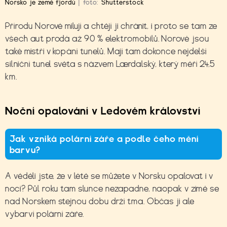
Norsko je země fjordů
|
foto:
Shutterstock
Přírodu Norové milují a chtějí ji chránit, i proto se tam ze
všech aut prodá až 90 % elektromobilů. Norové jsou
také mistři v kopání tunelů. Mají tam dokonce nejdelší
silniční tunel světa s názvem Lærdalský, který měří 24,5
km.
Noční opalování v Ledovém království
Jak vzniká polární záře a podle čeho mění
barvu?
A věděli jste, že v létě se můžete v Norsku opalovat i v
noci? Půl roku tam slunce nezapadne, naopak v zimě se
nad Norskem stejnou dobu drží tma. Občas ji ale
vybarví polární záře.