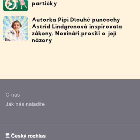
partičky
Autorka Pipi Dlouhé punčochy
Astrid Lindgrenová inspirovala
zákony. Novináři prosili o její
názory
O nás
Jak nás naladíte