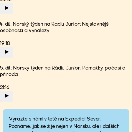
4. díl: Norský týden na Rádiu Junior: Nejslavnější
osobnosti a vynálezy
19:18
5. díl: Norský týden na Rádiu Junior: Památky, počasí a
příroda
21:16
Vyrazte s námi v létě na Expedici Sever.
Poznáme, jak se žije nejen v Norsku, ale i dalších