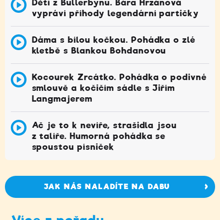
Děti z Bullerbynu. Bára Hrzánová
vypráví příhody legendární partičky
Dáma s bílou kočkou. Pohádka o zlé
kletbě s Blankou Bohdanovou
Kocourek Zrcátko. Pohádka o podivné
smlouvě a kočičím sádle s Jiřím
Langmajerem
Ač je to k nevíře, strašidla jsou
z talíře. Humorná pohádka se
spoustou písniček
JAK NÁS NALADÍTE NA DABU