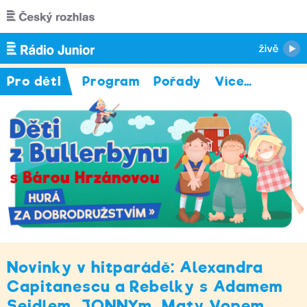
Přejít k hlavnímu obsahu
Pro děti
Program
Pořady
Více
…
Novinky v hitparádě: Alexandra
Capitanescu a Rebelky s Adamem
Seidlem, JONNYm, Maty Vopem,