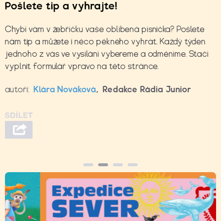
Pošlete tip a vyhrajte!
Chybí vám v žebříčku vaše oblíbená písnička? Pošlete
nám tip a můžete i něco pěkného vyhrát. Každý týden
jednoho z vás ve vysílání vybereme a odměníme. Stačí
vyplnit formulář vpravo na této stránce.
autoři:
Klára Nováková
,
Redakce Rádia Junior