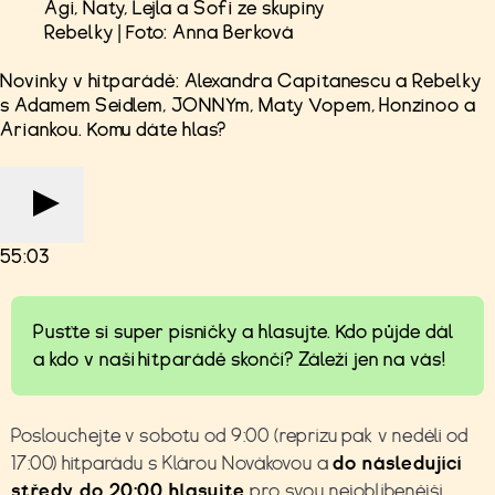
Agi, Naty, Lejla a Sofi ze skupiny
Rebelky | Foto: Anna Berková
Novinky v hitparádě: Alexandra Capitanescu a Rebelky
s Adamem Seidlem, JONNYm, Maty Vopem, Honzinoo a
Ariankou. Komu dáte hlas?
55:03
Pusťte si super písničky a hlasujte. Kdo půjde dál
a kdo v naší hitparádě skončí? Záleží jen na vás!
Poslouchejte v sobotu od 9:00 (reprízu pak v neděli od
17:00) hitparádu s Klárou Novákovou a
do následující
středy do 20:00 hlasujte
pro svou nejoblíbenější