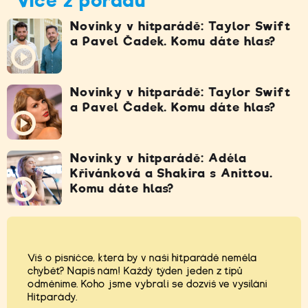
Více z pořadu
Novinky v hitparádě: Taylor Swift
a Pavel Čadek. Komu dáte hlas?
Novinky v hitparádě: Taylor Swift
a Pavel Čadek. Komu dáte hlas?
Novinky v hitparádě: Adéla
Křivánková a Shakira s Anittou.
Komu dáte hlas?
Víš o písničce, která by v naší hitparádě neměla
chybět? Napiš nám! Každý týden jeden z tipů
odměníme. Koho jsme vybrali se dozvíš ve vysílání
Hitparády.