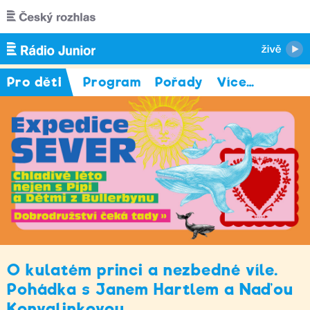
Přejít k hlavnímu obsahu
Pro děti
Program
Pořady
Více
…
O kulatém princi a nezbedné víle.
Pohádka s Janem Hartlem a Naďou
Konvalinkovou