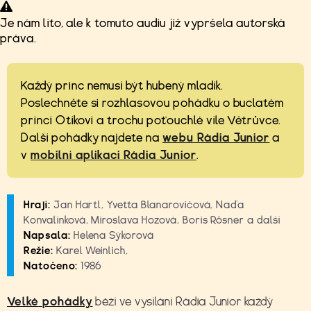
Je nám líto, ale k tomuto audiu již vypršela autorská
práva.
Každý princ nemusí být hubený mladík.
Poslechněte si rozhlasovou pohádku o buclatém
princi Otíkovi a trochu poťouchlé víle Větrůvce.
Další pohádky najdete na
webu Rádia Junior
a
v
mobilní aplikaci Rádia Junior
.
Hrají:
Jan Hartl, Yvetta Blanarovičová, Naďa
Konvalinková, Miroslava Hozová, Boris Rösner a další
Napsala:
Helena Sýkorová
Režie:
Karel Weinlich,
Natočeno:
1986
Velké
pohádky
běží ve vysílání Rádia Junior každý