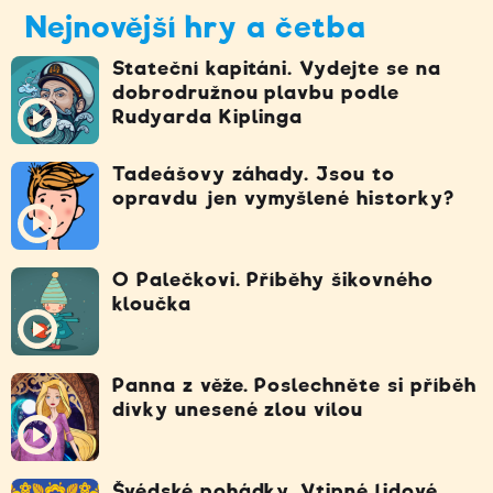
Nejnovější hry a četba
Stateční kapitáni. Vydejte se na
dobrodružnou plavbu podle
Rudyarda Kiplinga
Tadeášovy záhady. Jsou to
opravdu jen vymyšlené historky?
O Palečkovi. Příběhy šikovného
kloučka
Panna z věže. Poslechněte si příběh
dívky unesené zlou vílou
Švédské pohádky. Vtipné lidové