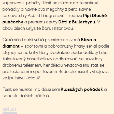
zajímavosti i příběhy. Těšit se můžete na tematické
pohádky a hlavně dva megahity z pera slavné
spisovatelky Astrid Lindgrenové – reprízu
Pipi Dlouhé
punčochy
a premiéru četby
Děti z Bullerbynu
. V
obou dílech uslyšíte
Báru Hrzánovou.
Čeká vás i další velká premiéra nazvaná
Bitva o
diamant
– sportovní a dobrodružný hraný seriál podle
stejnojmenné knihy
Báry Dočkalové. Jedenáctiletý Luke,
talentovaný basetballový nadhazovač, se navzdory
drobnému tělesnému hendikepu nevzdává snu stát se
profesionálním sportovcem. Bude ale muset vybojovat
velkou bitvu. Jakou?
Těšit se můžete i na další sérii
Klasických pohádek
a
spoustu dalších příběhů.