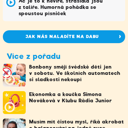
Ač je to k nevíře, strašidla jsou
z talíře. Humorná pohádka se
spoustou písniček
JAK NÁS NALADÍTE NA DABU
Více z pořadu
Bonbony smějí švédské děti jen
v sobotu. Ve školních automatech
si sladkosti nekoupí
Ekonomka a koučka Simona
Nováková v Klubu Rádia Junior
Musím mít čistou mysl, říká akrobat
o balancování na jedné ruce