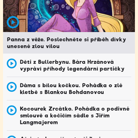
Panna z věže. Poslechněte si příběh dívky
unesené zlou vílou
Děti z Bullerbynu. Bára Hrzánová
vypráví příhody legendární partičky
Dáma s bílou kočkou. Pohádka o zlé
kletbě s Blankou Bohdanovou
Kocourek Zrcátko. Pohádka o podivné
smlouvě a kočičím sádle s Jiřím
Langmajerem