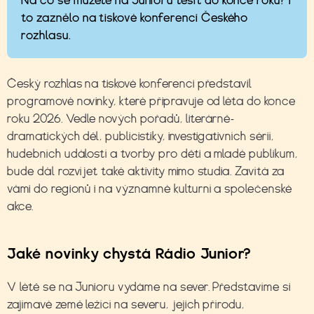
Na co se můžete na Junioru těšit do konce roku? I
to zaznělo na tiskové konferenci Českého
rozhlasu.
Český rozhlas na tiskové konferenci představil
programové novinky, které připravuje od léta do konce
roku 2026. Vedle nových pořadů, literárně-
dramatických děl, publicistiky, investigativních sérií,
hudebních událostí a tvorby pro děti a mladé publikum,
bude dál rozvíjet také aktivity mimo studia. Zavítá za
vámi do
regionů i na významné kulturní a společenské
akce.
Jaké novinky chystá Rádio Junior?
V létě se na Junioru vydáme na sever. Představíme si
zajímavé země ležící na severu, jejich přírodu,