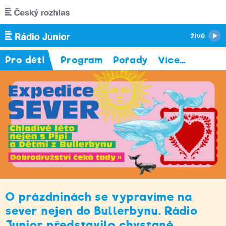
Přejít k hlavnímu obsahu
Pro děti
Program
Pořady
Více
…
O prázdninách se vypravíme na
sever nejen do Bullerbynu. Rádio
Junior představilo chystané