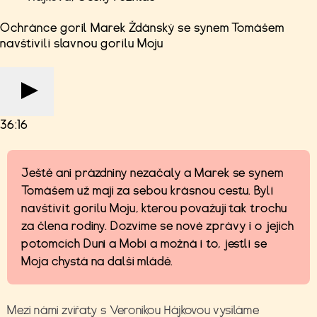
Ochránce goril Marek Ždánský se synem Tomášem
navštívili slavnou gorilu Moju
36:16
Ještě ani prázdniny nezačaly a Marek se synem
Tomášem už mají za sebou krásnou cestu. Byli
navštívit gorilu Moju, kterou považují tak trochu
za člena rodiny. Dozvíme se nové zprávy i o jejích
potomcích Duni a Mobi a možná i to, jestli se
Moja chystá na další mládě.
Mezi námi zvířaty s Veronikou Hájkovou vysíláme