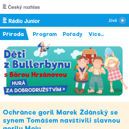
Přejít k hlavnímu obsahu
Příroda
Program
Pořady
Více
…
Ochránce goril Marek Ždánský se
synem Tomášem navštívili slavnou
gorilu Moju