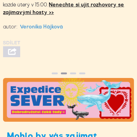
každé úterý v 15:00.
Nenechte si ujít rozhovory se
zajímavými hosty >>
autor:
Veronika Hájková
Mohlo by vás zajímat