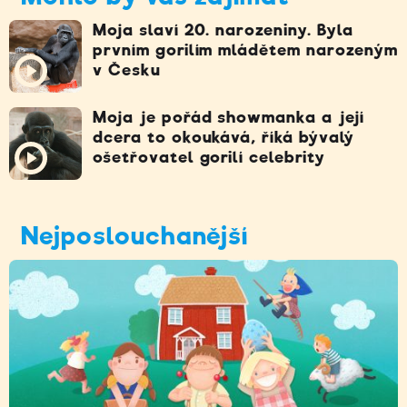
Moja slaví 20. narozeniny. Byla
prvním gorilím mládětem narozeným
v Česku
Moja je pořád showmanka a její
dcera to okoukává, říká bývalý
ošetřovatel gorilí celebrity
Nejposlouchanější