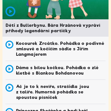
Děti z Bullerbynu. Bára Hrzánová vypráví
příhody legendární partičky
Kocourek Zrcátko. Pohádka o podivné
smlouvě a kočičím sádle s Jiřím
Langmajerem
Dáma s bílou kočkou. Pohádka o zlé
kletbě s Blankou Bohdanovou
Ač je to k nevíře, strašidla jsou
z talíře. Humorná pohádka se
spoustou písniček
Princezna Skořápka a hadí král.