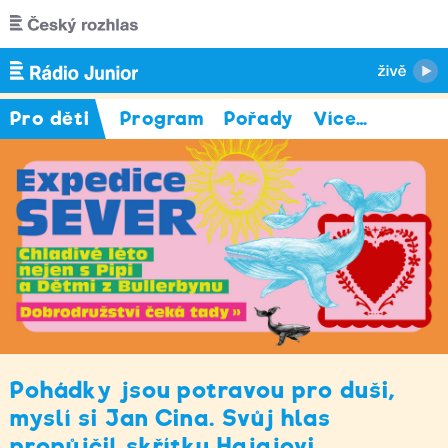
Přejít k hlavnímu obsahu
Pro děti
Program
Pořady
Více
…
Pohádky jsou potravou pro duši,
myslí si Jan Cina. Svůj hlas
propůjčil skřítku Hajajovi