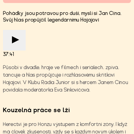
Pohádky jsou potravou pro duši, myslí si Jan Cina.
Svůj hlas propůjčil legendárnímu Hajajovi
37:41
Působí v divadle, hraje ve filmech i seriálech, zpívá,
tancuje a hlas propůjčuje i rozhlasovému skřítkovi
Hajajovi. V Klubu Rádia Junior si s hercem Janem Cinou
povídala moderátorka Eva Sinkovičová.
Kouzelná práce se lží
Herectví je pro Honzu výstupem z komfortní zóny. I když
má člověk zkušenosti, vždy se s každým novým úkolem i