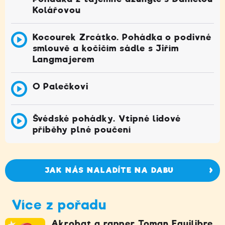
Kolářovou
Kocourek Zrcátko. Pohádka o podivné
smlouvě a kočičím sádle s Jiřím
Langmajerem
O Palečkovi
Švédské pohádky. Vtipné lidové
příběhy plné poučení
JAK NÁS NALADÍTE NA DABU
Více z pořadu
Akrobat a rapper Toman Equilibre