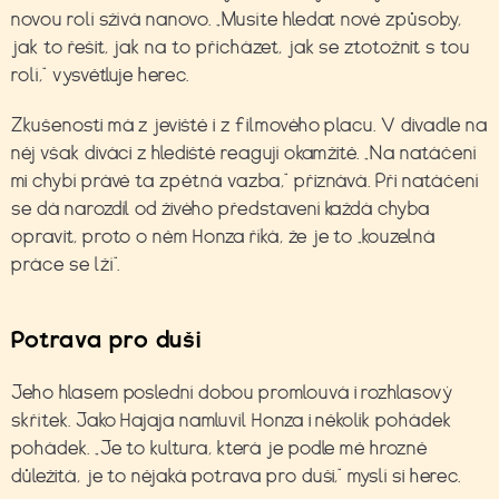
novou rolí sžívá nanovo. „Musíte hledat nové způsoby,
jak to řešit, jak na to přicházet, jak se ztotožnit s tou
rolí,“ vysvětluje herec.
Zkušenosti má z jeviště i z filmového placu. V divadle na
něj však diváci z hlediště reagují okamžitě. „Na natáčení
mi chybí právě ta zpětná vazba,“ přiznává. Při natáčení
se dá narozdíl od živého představení každá chyba
opravit, proto o něm Honza říká, že je to „kouzelná
práce se lží“.
Potrava pro duši
Jeho hlasem poslední dobou promlouvá i rozhlasový
skřítek. Jako Hajaja namluvil Honza i několik pohádek
pohádek. „Je to kultura, která je podle mě hrozně
důležitá, je to nějaká potrava pro duši,“ myslí si herec.