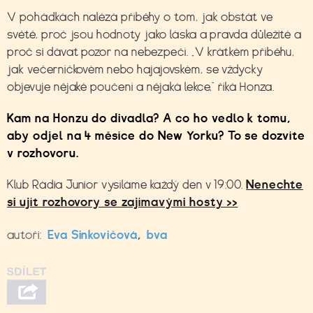
V pohádkách nalézá příběhy o tom, jak obstát ve
světě, proč jsou hodnoty jako láska a pravda důležité a
proč si dávat pozor na nebezpečí. „V krátkém příběhu,
jak večerníčkovém nebo hajajovském, se vždycky
objevuje nějaké poučení a nějaká lekce,“ říká Honza.
Kam na Honzu do divadla? A co ho vedlo k tomu,
aby odjel na 4 měsíce do New Yorku? To se dozvíte
v rozhovoru.
Klub Rádia Junior vysíláme každý den v 19:00.
Nenechte
si ujít rozhovory se zajímavými hosty >>
autoři:
Eva Sinkovičová
,
bva