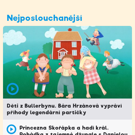
Nejposlouchanější
Děti z Bullerbynu. Bára Hrzánová vypráví
příhody legendární partičky
Princezna Skořápka a hadí král.
Pohádka z tajemné džungle s Danielou