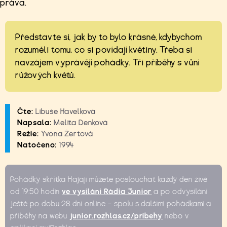
práva.
Představte si, jak by to bylo krásné, kdybychom
rozuměli tomu, co si povídají květiny. Třeba si
navzájem vyprávějí pohádky. Tři příběhy s vůní
růžových květů.
Čte:
Libuše Havelková
Napsala:
Melita Denková
Režie:
Yvona Žertová
Natočeno:
1994
Pohádky skřítka Hajaji můžete poslouchat každý den živě
od 19:50 hodin
ve vysílání Rádia Junior
a po odvysílání
ještě po dobu 28 dní online – spolu s dalšími pohádkami a
příběhy na webu
junior.rozhlas.cz/pribehy
nebo v