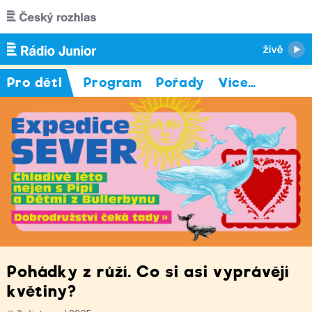
Přejít k hlavnímu obsahu
Pro děti
Program
Pořady
Více
…
Pohádky z růží. Co si asi vyprávějí
květiny?