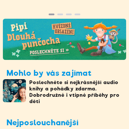
Mohlo by vás zajímat
Poslechněte si nejkrásnější audio
knihy a pohádky zdarma.
Dobrodružné i vtipné příběhy pro
děti
Nejposlouchanější