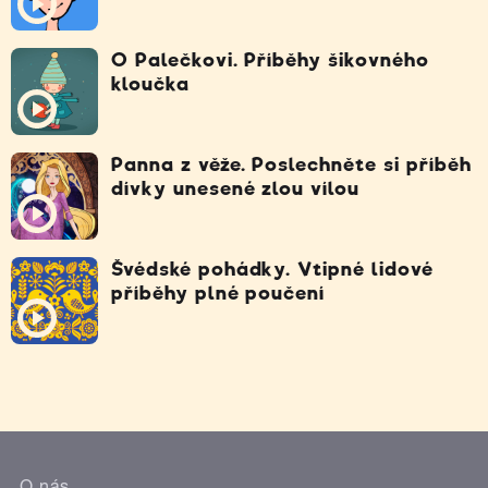
O Palečkovi. Příběhy šikovného
kloučka
Panna z věže. Poslechněte si příběh
dívky unesené zlou vílou
Švédské pohádky. Vtipné lidové
příběhy plné poučení
O nás