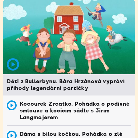
Děti z Bullerbynu. Bára Hrzánová vypráví
příhody legendární partičky
Kocourek Zrcátko. Pohádka o podivné
smlouvě a kočičím sádle s Jiřím
Langmajerem
Dáma s bílou kočkou. Pohádka o zlé