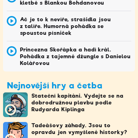
kletbě s Blankou Bohdanovou
Ač je to k nevíře, strašidla jsou
z talíře. Humorná pohádka se
spoustou písniček
Princezna Skořápka a hadí král.
Pohádka z tajemné džungle s Danielou
Kolářovou
Nejnovější hry a četba
Stateční kapitáni. Vydejte se na
dobrodružnou plavbu podle
Rudyarda Kiplinga
Tadeášovy záhady. Jsou to
opravdu jen vymyšlené historky?