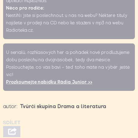
aplikaci mujRozhlas.
Něco pro rodiče:
Nestihli jste si poslechnout u nás na webu? Některé tituly
najdete v prodeji na CD nebo ke stažení v mp3 na webu
Radioteka.cz.
U seriálů, rozhlasových her a pohádek nově prodlužujeme
dobu poslechu na dvojnásobek, tedy dva měsíce.
Poslouchejte, co vás baví – teď toho máte na výběr ještě
víc!
Prozkoumejte nabídku Rádia Junior >>
autor:
Tvůrčí skupina Drama a literatura