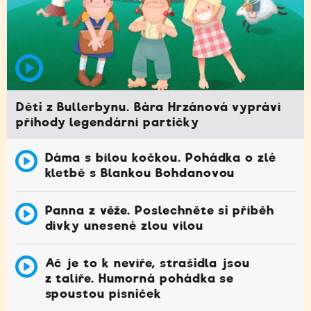
Děti z Bullerbynu. Bára Hrzánová vypráví
příhody legendární partičky
Dáma s bílou kočkou. Pohádka o zlé
kletbě s Blankou Bohdanovou
Panna z věže. Poslechněte si příběh
dívky unesené zlou vílou
Ač je to k nevíře, strašidla jsou
z talíře. Humorná pohádka se
spoustou písniček