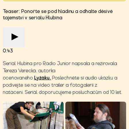
Teaser: Ponořte se pod hladinu a odhalte děsivé
tajemství v seriálu Hlubina
0:43
Seriál Hlubina pro Rádio Junior napsala a režírovala
Tereza Verecká, autorka
oceňovaného
Lyžáku.
Poslechněte si audio ukázku a
podívejte se na video trailer a fotogalerii z
natáčení. Seriál doporučujeme posluchačům od 10 let.