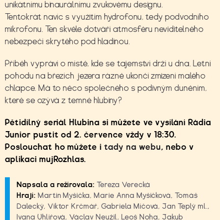
unikátnímu binaurálnímu zvukovému designu.
Tentokrát navíc s využitím hydrofonu, tedy podvodního
mikrofonu. Ten skvěle dotváří atmosféru neviditelného
nebezpečí skrytého pod hladinou.
Příběh vypráví o místě, kde se tajemství drží u dna. Letní
pohodu na březích jezera rázně ukončí zmizení malého
chlapce. Má to něco společného s podivným duněním,
které se ozývá z temné hlubiny?
Pětidílný seriál Hlubina si můžete ve vysílání Rádia
Junior pustit od 2. července vždy v 18:30.
Poslouchat ho můžete i
tady na webu
, nebo v
aplikaci mujRozhlas.
Napsala a režírovala:
Tereza Verecká
Hrají:
Martin Myšička, Marie Anna Myšičková, Tomáš
Dalecký, Viktor Krčmář, Gabriela Míčová, Jan Teplý ml.,
Ivana Uhlířová, Václav Neužil, Leoš Noha, Jakub