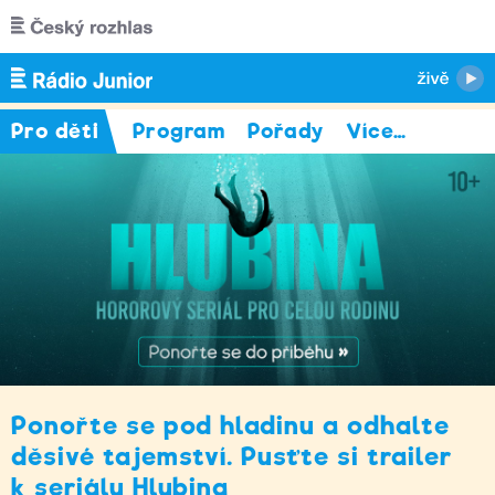
Přejít k hlavnímu obsahu
Pro děti
Program
Pořady
Více
…
Ponořte se pod hladinu a odhalte
děsivé tajemství. Pusťte si trailer
k seriálu Hlubina