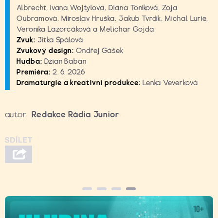
Albrecht, Ivana Wojtylová, Diana Toniková, Zoja
Oubramová, Miroslav Hruška, Jakub Tvrdík, Michal Lurie,
Veronika Lazorčáková a Melichar Gojda
Zvuk:
Jitka Špálová
Zvukový design:
Ondřej Gášek
Hudba:
Džian Baban
Premiéra:
2. 6. 2026
Dramaturgie a kreativní produkce:
Lenka Veverková
autor:
Redakce Rádia Junior