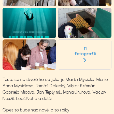
11
fotografií
Těšte se na skvělé herce jako je Martin Myšička, Marie
Anna Myšičková, Tomáš Dalecký, Viktor Krčmář,
Gabriela Míčová, Jan Teplý ml., Ivana Uhlířová, Václav
Neužil, Leoš Noha a další.
Opět to bude napínavé, a to i díky