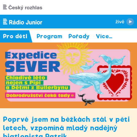
Přejít k hlavnímu obsahu
Pro děti
Program
Pořady
Více
…
Poprvé jsem na běžkách stál v pěti
letech, vzpomíná mladý nadějný
biatlonista Patrik