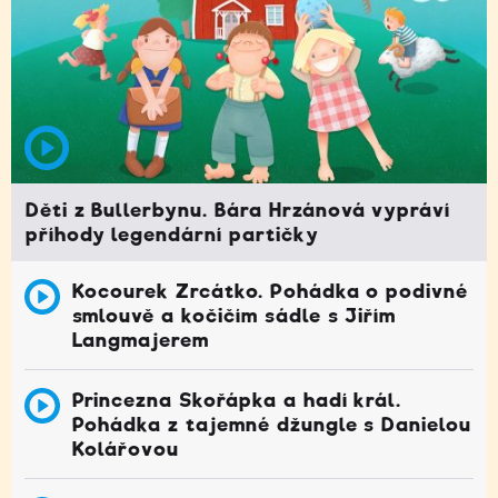
Děti z Bullerbynu. Bára Hrzánová vypráví
příhody legendární partičky
Kocourek Zrcátko. Pohádka o podivné
smlouvě a kočičím sádle s Jiřím
Langmajerem
Princezna Skořápka a hadí král.
Pohádka z tajemné džungle s Danielou
Kolářovou