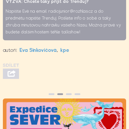
VÝZVA: Chcete taky přijít do Trenduj?
Napište Evě na email radiojunior@rozhlas.cz a do
předmětu napište Trenduj. Pošlete info o sobě a taky
zhruba minutovou nahrávku vašeho hlasu. Možná právě vy
budete dalším hostem téhle talkshow!
autoři:
Eva Sinkovičová
,
kpe