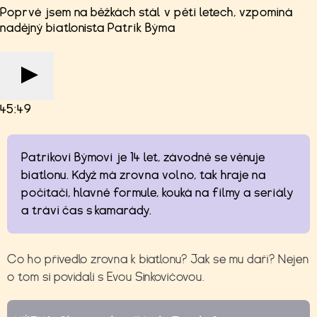
Poprvé jsem na běžkách stál v pěti letech, vzpomíná
nadějný biatlonista Patrik Býma
45:49
Patrikovi Býmovi je 14 let, závodně se věnuje
biatlonu. Když má zrovna volno, tak hraje na
počítači, hlavně formule, kouká na filmy a seriály
a tráví čas s kamarády.
Co ho přivedlo zrovna k biatlonu? Jak se mu daří? Nejen
o tom si povídali s Evou Sinkovičovou.