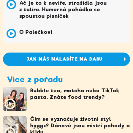
Ač je to k nevíře, strašidla jsou
z talíře. Humorná pohádka se
spoustou písniček
O Palečkovi
JAK NÁS NALADÍTE NA DABU
Více z pořadu
Bubble tea, matcha nebo TikTok
pasta. Znáte food trendy?
Čím se vyznačuje životní styl
hygge? Dánové jsou mistři pohody a
klidu