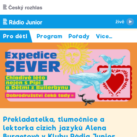
Přejít k hlavnímu obsahu
Pro děti
Program
Pořady
Více
…
Překladatelka, tlumočnice a
lektorka cizích jazyků Alena
Burgetová v Klubu Rádia Junior