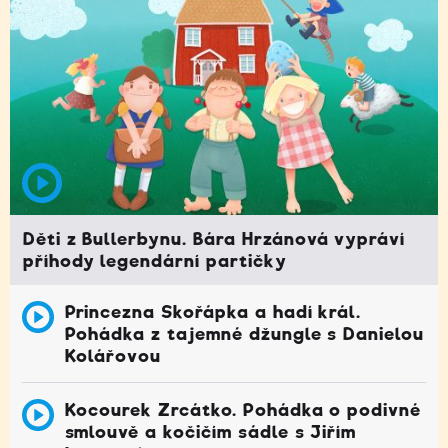
Děti z Bullerbynu. Bára Hrzánová vypráví
příhody legendární partičky
Princezna Skořápka a hadí král.
Pohádka z tajemné džungle s Danielou
Kolářovou
Kocourek Zrcátko. Pohádka o podivné
smlouvě a kočičím sádle s Jiřím