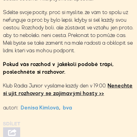
Sdělte svoje pocity, proč si myslíte, že vám to spolu už
nefunguje a proč by bylo lepší, kdyby si šel každý svou
cestou. Rozchody bolí, ale zůstávat ve vztahu jen proto,
aby to nebolelo, není cesta. Překonat to pomůže čas.
Měli byste se také zaměřit na malé radosti a obklopit se
lidmi, kteří vás mohou podpořit.
Pokud vás rozchod v jakékoli podobě trápí,
poslechněte si rozhovor.
Klub Rádia Junior vysíláme každý den v 19:00.
Nenechte
si ujít rozhovory se zajímavými hosty >>
autoři:
Denisa Kimlová
,
bva