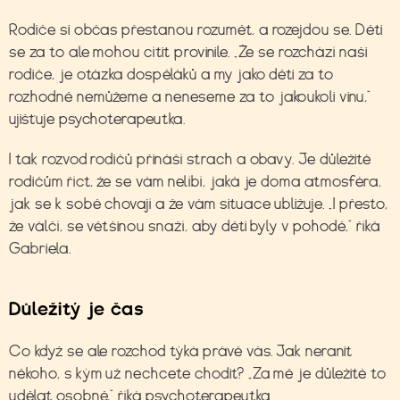
Rodiče si občas přestanou rozumět, a rozejdou se. Děti
se za to ale mohou cítit provinile. „Že se rozchází naši
rodiče, je otázka dospěláků a my jako děti za to
rozhodně nemůžeme a neneseme za to jakoukoli vinu,“
ujišťuje psychoterapeutka.
I tak rozvod rodičů přináší strach a obavy. Je důležité
rodičům říct, že se vám nelíbí, jaká je doma atmosféra,
jak se k sobě chovají a že vám situace ubližuje. „I přesto,
že válčí, se většinou snaží, aby děti byly v pohodě,“ říká
Gabriela.
Důležitý je čas
Co když se ale rozchod týká právě vás. Jak neranit
někoho, s kým už nechcete chodit? „Za mě je důležité to
udělat osobně,“ říká psychoterapeutka.