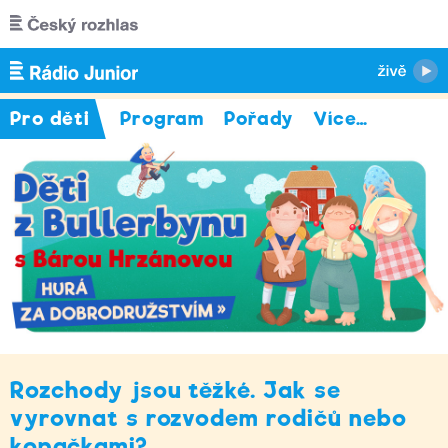
Přejít k hlavnímu obsahu
Pro děti
Program
Pořady
Více
…
Rozchody jsou těžké. Jak se
vyrovnat s rozvodem rodičů nebo
kopačkami?