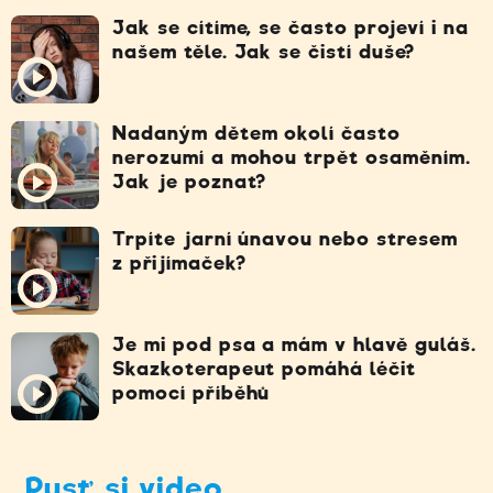
Jak se cítíme, se často projeví i na
našem těle. Jak se čistí duše?
Nadaným dětem okolí často
nerozumí a mohou trpět osaměním.
Jak je poznat?
Trpíte jarní únavou nebo stresem
z přijímaček?
Je mi pod psa a mám v hlavě guláš.
Skazkoterapeut pomáhá léčit
pomocí příběhů
Pusť si video