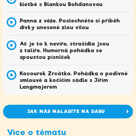
kletbě s Blankou Bohdanovou
Panna z věže. Poslechněte si příběh
dívky unesené zlou vílou
Ač je to k nevíře, strašidla jsou
z talíře. Humorná pohádka se
spoustou písniček
Kocourek Zrcátko. Pohádka o podivné
smlouvě a kočičím sádle s Jiřím
Langmajerem
JAK NÁS NALADÍTE NA DABU
Více o tématu