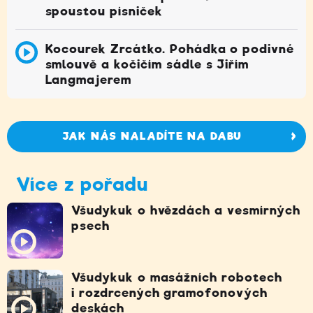
spoustou písniček
Kocourek Zrcátko. Pohádka o podivné
smlouvě a kočičím sádle s Jiřím
Langmajerem
JAK NÁS NALADÍTE NA DABU
Více z pořadu
Všudykuk o hvězdách a vesmírných
psech
Všudykuk o masážních robotech
i rozdrcených gramofonových
deskách