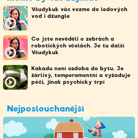
Všudykuk vás vezme do ledových
vod i džungle
Co jste nevěděli o zebrách a
robotických včelách. Je tu další
Všudykuk
Kakadu není ozdoba do bytu. Je
žárlivý, temperamentní a vyžaduje
péči, jinak psychicky trpí
Nejposlouchanější