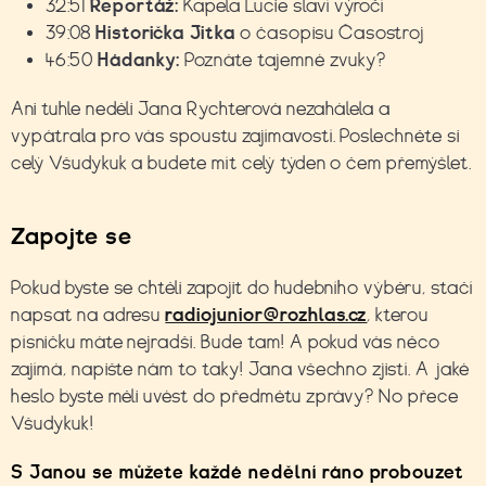
32:51
Reportáž:
Kapela Lucie slaví výročí
39:08
Historička Jitka
o časopisu Časostroj
46:50
Hádanky:
Poznáte tajemné zvuky?
Ani tuhle neděli Jana Rychterová nezahálela a
vypátrala pro vás spoustu zajímavostí. Poslechněte si
celý Všudykuk a budete mít celý týden o čem přemýšlet.
Zapojte se
Pokud byste se chtěli zapojit do hudebního výběru, stačí
napsat na adresu
radiojunior@rozhlas.cz
, kterou
písničku máte nejradši. Bude tam! A pokud vás něco
zajímá, napište nám to taky! Jana všechno zjistí. A jaké
heslo byste měli uvést do předmětu zprávy? No přece
Všudykuk!
S Janou se můžete každé nedělní ráno probouzet