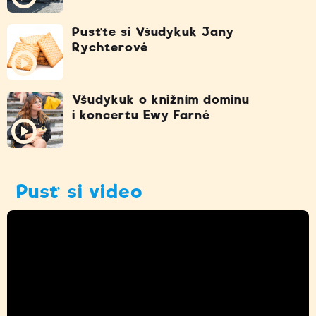
Pusťte si Všudykuk Jany
Rychterové
Všudykuk o knižním dominu
i koncertu Ewy Farné
Pusť si video