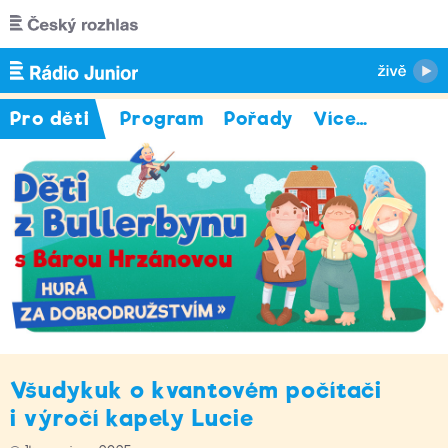
Přejít k hlavnímu obsahu
Pro děti
Program
Pořady
Více
…
Všudykuk o kvantovém počítači
i výročí kapely Lucie