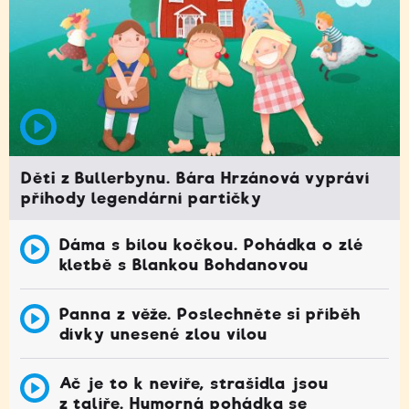
Děti z Bullerbynu. Bára Hrzánová vypráví
příhody legendární partičky
Dáma s bílou kočkou. Pohádka o zlé
kletbě s Blankou Bohdanovou
Panna z věže. Poslechněte si příběh
dívky unesené zlou vílou
Ač je to k nevíře, strašidla jsou
z talíře. Humorná pohádka se