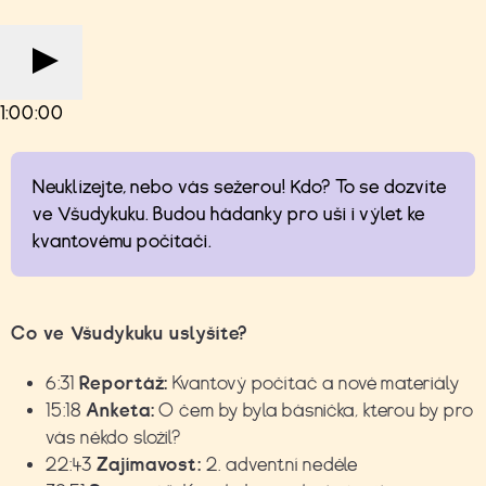
1:00:00
Neuklízejte, nebo vás sežerou! Kdo? To se dozvíte
ve Všudykuku. Budou hádanky pro uši i výlet ke
kvantovému počítači.
Co ve Všudykuku uslyšíte?
6:31
Reportáž:
Kvantový počítač a nové materiály
15:18
Anketa:
O čem by byla básnička, kterou by pro
vás někdo složil?
22:43
Zajímavost:
2. adventní neděle