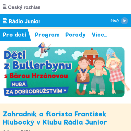
Přejít k hlavnímu obsahu
Pro děti
Program
Pořady
Více
…
Zahradník a florista František
Hlubocký v Klubu Rádia Junior