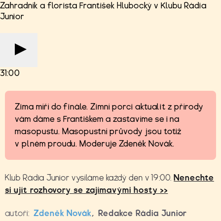
Zahradník a florista František Hlubocký v Klubu Rádia
Junior
31:00
Zima míří do finále. Zimní porci aktualit z přírody
vám dáme s Františkem a zastavíme se i na
masopustu. Masopustní průvody jsou totiž
v plném proudu. Moderuje Zdeněk Novák.
Klub Rádia Junior vysíláme každý den v 19:00.
Nenechte
si ujít rozhovory se zajímavými hosty >>
autoři:
Zdeněk Novák
,
Redakce Rádia Junior