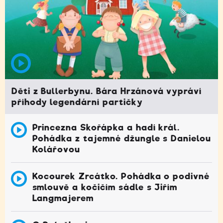
Děti z Bullerbynu. Bára Hrzánová vypráví
příhody legendární partičky
Princezna Skořápka a hadí král.
Pohádka z tajemné džungle s Danielou
Kolářovou
Kocourek Zrcátko. Pohádka o podivné
smlouvě a kočičím sádle s Jiřím
Langmajerem