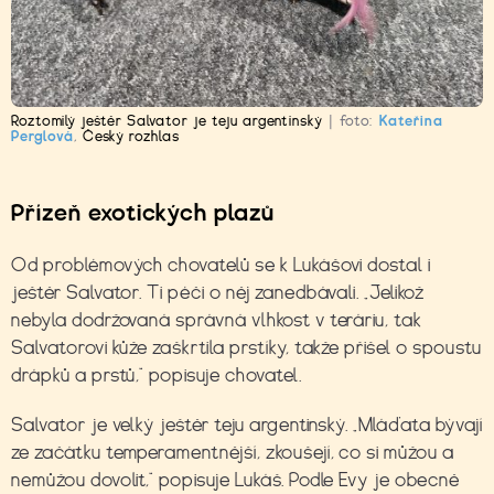
Roztomilý ještěr Salvator je teju argentinský
|
foto:
Kateřina
Perglová
,
Český rozhlas
Přízeň exotických plazů
Od problémových chovatelů se k Lukášovi dostal i
ještěr Salvator. Ti péči o něj zanedbávali. „Jelikož
nebyla dodržovaná správná vlhkost v teráriu, tak
Salvatorovi kůže zaškrtila prstíky, takže přišel o spoustu
drápků a prstů,“ popisuje chovatel.
Salvator je velký ještěr teju argentinský. „Mláďata bývají
ze začátku temperamentnější, zkoušejí, co si můžou a
nemůžou dovolit,“ popisuje Lukáš. Podle Evy je obecně