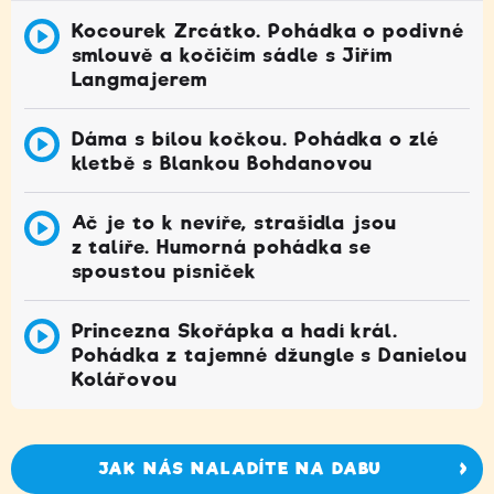
Kocourek Zrcátko. Pohádka o podivné
smlouvě a kočičím sádle s Jiřím
Langmajerem
Dáma s bílou kočkou. Pohádka o zlé
kletbě s Blankou Bohdanovou
Ač je to k nevíře, strašidla jsou
z talíře. Humorná pohádka se
spoustou písniček
Princezna Skořápka a hadí král.
Pohádka z tajemné džungle s Danielou
Kolářovou
JAK NÁS NALADÍTE NA DABU