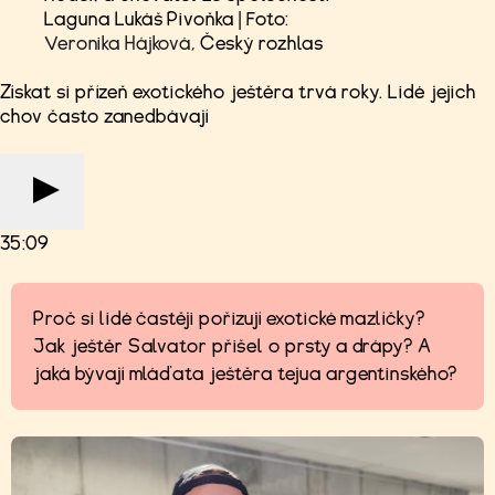
Laguna Lukáš Pivoňka | Foto:
Veronika Hájková
, Český rozhlas
Získat si přízeň exotického ještěra trvá roky. Lidé jejich
chov často zanedbávají
35:09
Proč si lidé častěji pořizují exotické mazlíčky?
Jak ještěr Salvator přišel o prsty a drápy? A
jaká bývají mláďata ještěra tejua argentinského?