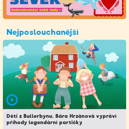
Nejposlouchanější
Děti z Bullerbynu. Bára Hrzánová vypráví
příhody legendární partičky