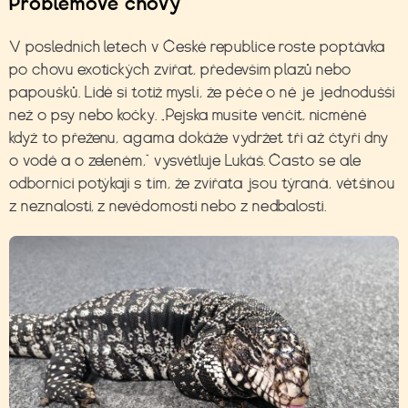
Problémové chovy
V posledních letech v České republice roste poptávka
po chovu exotických zvířat, především plazů nebo
papoušků. Lidé si totiž myslí, že péče o ně je jednodušší
než o psy nebo kočky. „Pejska musíte venčit, nicméně
když to přeženu, agama dokáže vydržet tři až čtyři dny
o vodě a o zeleném,“ vysvětluje Lukáš. Často se ale
odborníci potýkají s tím, že zvířata jsou týraná, většinou
z neznalosti, z nevědomosti nebo z nedbalosti.