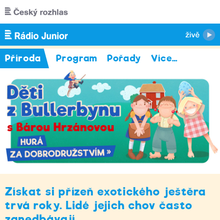
Přejít k hlavnímu obsahu
Příroda
Program
Pořady
Více
…
Získat si přízeň exotického ještěra
trvá roky. Lidé jejich chov často
zanedbávají