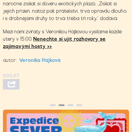
náročné získat si důvěru exotických plazů. „Získat si
jejich přízeň, natož pak přátelství, trvá opravdu dlouho,
i s drobnějšími druhy to trvá třeba tři roky,“ dodává.
Mezi námi zvířaty s Veronikou Hájkovou vysíláme každé
úterý v 15:00.
Nenechte si ujít rozhovory se
zajímavými hosty >>
autor:
Veronika Hájková