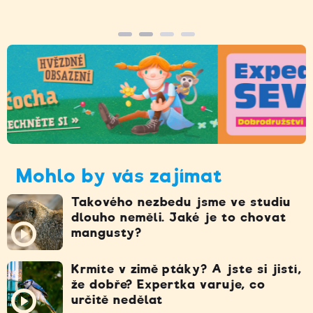
Mohlo by vás zajímat
Takového nezbedu jsme ve studiu
dlouho neměli. Jaké je to chovat
mangusty?
Krmíte v zimě ptáky? A jste si jistí,
že dobře? Expertka varuje, co
určitě nedělat