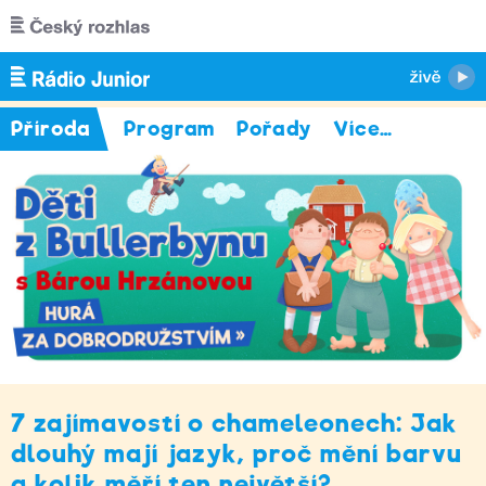
Přejít k hlavnímu obsahu
Příroda
Program
Pořady
Více
…
7 zajímavostí o chameleonech: Jak
dlouhý mají jazyk, proč mění barvu
a kolik měří ten největší?