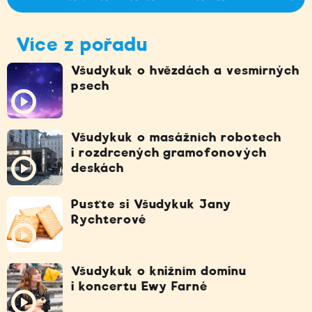
Více z pořadu
Všudykuk o hvězdách a vesmírných
psech
Všudykuk o masážních robotech
i rozdrcených gramofonových
deskách
Pusťte si Všudykuk Jany
Rychterové
Všudykuk o knižním dominu
i koncertu Ewy Farné