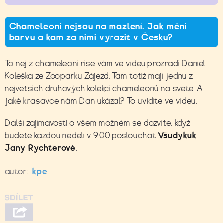
Chameleoni nejsou na mazlení. Jak mění
barvu a kam za nimi vyrazit v Česku?
To nej z chameleoní říše vám ve videu prozradí
Daniel
Koleška ze Zooparku Zájezd. Tam totiž mají jednu z
největších druhových kolekcí chameleonů na světě. A
jaké krasavce nám Dan ukázal? To uvidíte ve videu.
Další zajímavosti o všem možném se dozvíte, když
budete každou neděli v 9.00 poslouchat
Všudykuk
Jany Rychterové
.
autor:
kpe