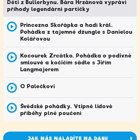
Děti z Bullerbynu. Bára Hrzánová vypráví
příhody legendární partičky
Princezna Skořápka a hadí král.
Pohádka z tajemné džungle s Danielou
Kolářovou
Kocourek Zrcátko. Pohádka o podivné
smlouvě a kočičím sádle s Jiřím
Langmajerem
O Palečkovi
Švédské pohádky. Vtipné lidové
příběhy plné poučení
JAK NÁS NALADÍTE NA DABU