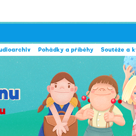
udioarchiv
Pohádky a příběhy
Soutěže a k