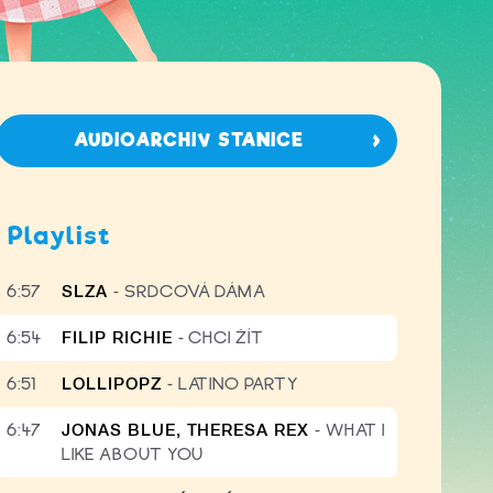
AUDIOARCHIV STANICE
Playlist
6:57
SLZA
-
SRDCOVÁ DÁMA
6:54
FILIP RICHIE
-
CHCI ŽÍT
6:51
LOLLIPOPZ
-
LATINO PARTY
6:47
JONAS BLUE, THERESA REX
-
WHAT I
LIKE ABOUT YOU