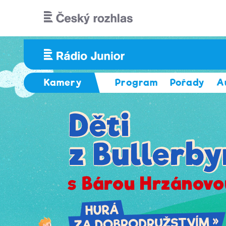
Přejít k hlavnímu obsahu
Kamery
Program
Pořady
A