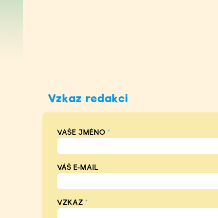
Vzkaz redakci
VAŠE JMÉNO
*
VÁŠ E-MAIL
VZKAZ
*