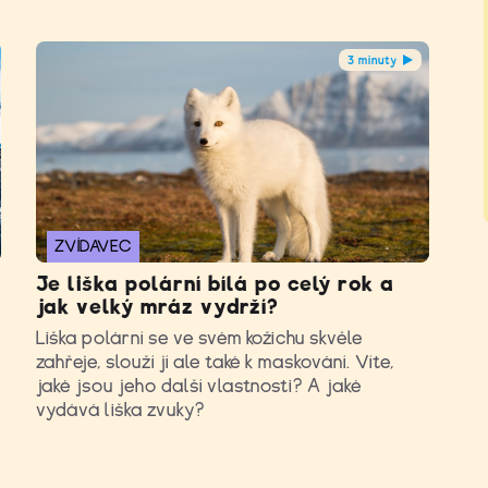
3 minuty
ZVÍDAVEC
Je liška polární bílá po celý rok a
jak velký mráz vydrží?
Liška polární se ve svém kožichu skvěle
zahřeje, slouží jí ale také k maskování. Víte,
jaké jsou jeho další vlastnosti? A jaké
vydává liška zvuky?
ý