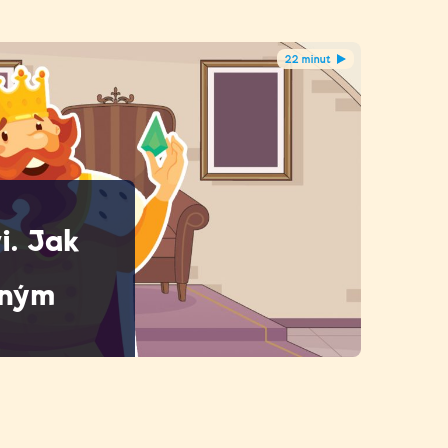
22 minut
i. Jak
dným