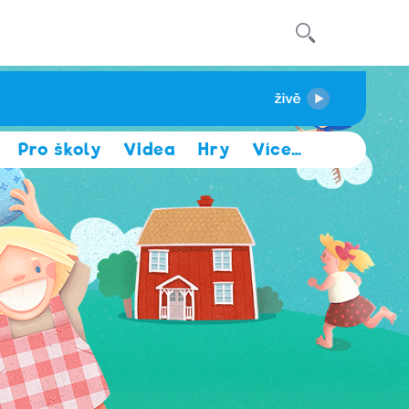
Pro školy
Videa
Hry
Více
…