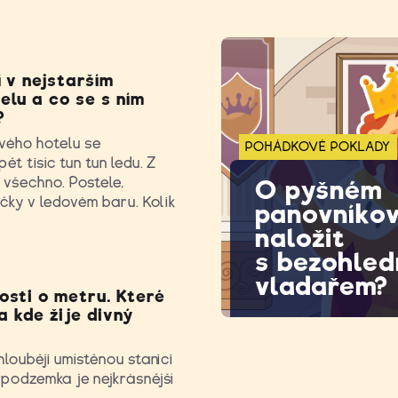
 v nejstarším
elu a co se s ním
?
vého hotelu se
POHÁDKOVÉ POKLADY
ět tisíc tun tun ledu. Z
ě všechno. Postele,
O pyšném
ičky v ledovém baru. Kolik
panovníkov
naložit
s bezohle
vladařem?
osti o metru. Které
 a kde žije divný
hlouběji umístěnou stanici
 podzemka je nejkrásnější