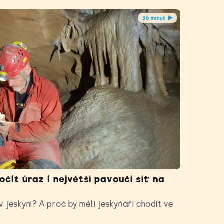
36 minut
čit úraz i největší pavoučí síť na
 jeskyni? A proč by měli jeskyňáři chodit ve