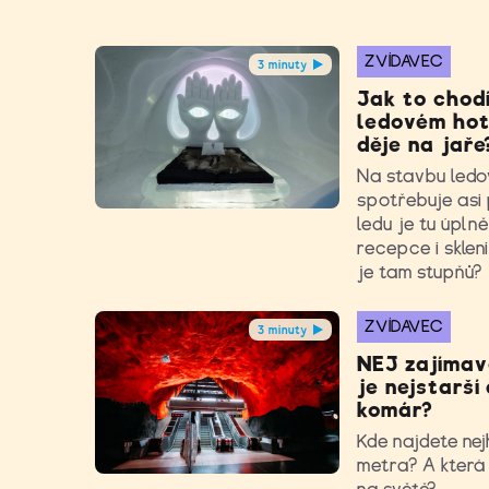
ZVÍDAVEC
3 minuty
Jak to chodí
ledovém hot
děje na jaře
Na stavbu ledo
spotřebuje asi p
ledu je tu úpln
recepce i sklen
je tam stupňů?
ZVÍDAVEC
3 minuty
NEJ zajímav
je nejstarší
komár?
Kde najdete nej
metra? A která