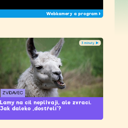
Webkamery a program
3 minuty
ZVÍDAVEC
Lamy na cíl neplivají, ale zvrací.
Jak daleko „dostřelí“?