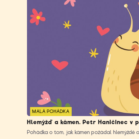
MALÁ POHÁDKA
Hlemýžď a kámen. Petr Haničinec v 
Pohádka o tom, jak kámen požádal hlemýždě 