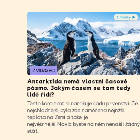
3 minuty
ZVÍDAVEC
Antarktida nemá vlastní časové
pásmo. Jakým časem se tam tedy
lidé řídí?
Tento kontinent si nárokuje řadu prvenství. Je
nejchladnější, byla zde naměřena nejnižší
teplota na Zemi a také je
největrnější. Navíc byste na něm nenašli žádn
stát.