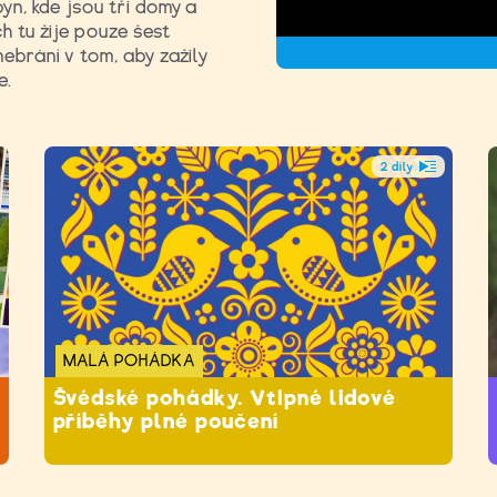
byn, kde jsou tři domy a
h tu žije pouze šest
 nebrání v tom, aby zažily
e.
2 díly
MALÁ POHÁDKA
Švédské pohádky. Vtipné lidové
příběhy plné poučení