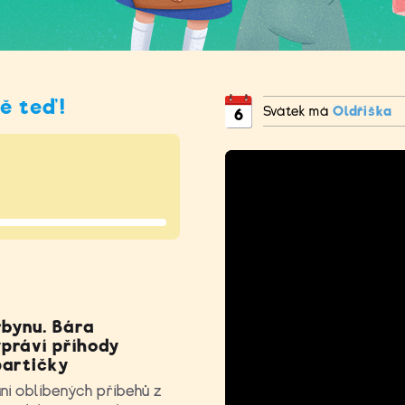
vě teď!
Svátek má
Oldřiška
6
rbynu. Bára
práví příhody
partičky
í oblíbených příbehů z