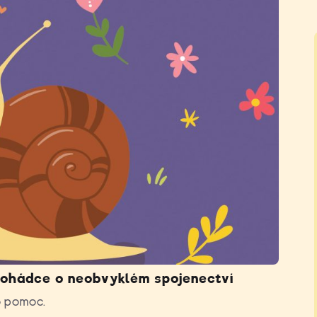
pohádce o neobvyklém spojenectví
o pomoc.