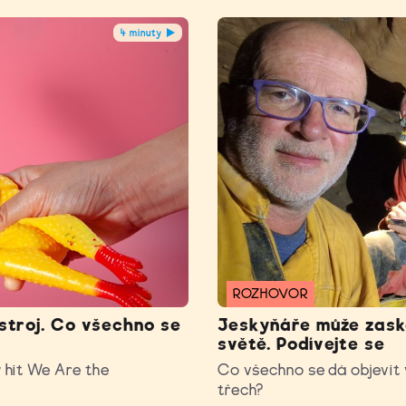
4 minuty
ROZHOVOR
stroj. Co všechno se
Jeskyňáře může zasko
světě. Podívejte se
ý hit We Are the
Co všechno se dá objevit v
třech?