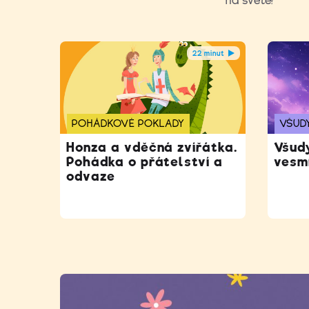
na světě?
22 minut
POHÁDKOVÉ POKLADY
VŠUD
Honza a vděčná zvířátka.
Všud
Pohádka o přátelství a
vesm
odvaze