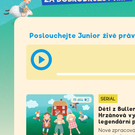
Poslouchejte Junior živě prá
SERIÁL
15 dílů
Děti z Bulle
Hrzánová vy
legendární 
Nové zpracován