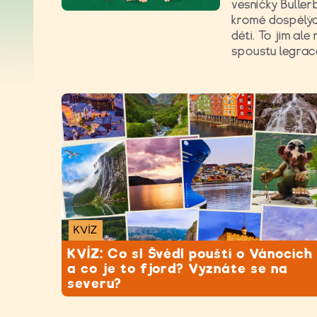
vesničky Buller
kromě dospělýc
dětí. To jim ale
spoustu legrac
KVÍZ
KVÍZ: Co si Švédi pouští o Vánocích
a co je to fjord? Vyznáte se na
severu?