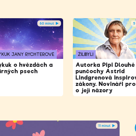
60 minut
5
YKUK JANY RYCHTEROVÉ
ŽILIBYLI
ykuk o hvězdách a
Autorka Pipi Dlouhé
írných psech
punčochy Astrid
Lindgrenová inspiro
zákony. Novináři pro
o její názory
11 minut