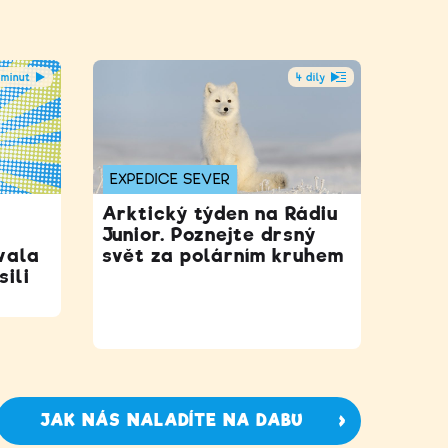
 minut
4 díly
EXPEDICE SEVER
Arktický týden na Rádiu
Junior. Poznejte drsný
vala
svět za polárním kruhem
sili
JAK NÁS NALADÍTE NA DABU