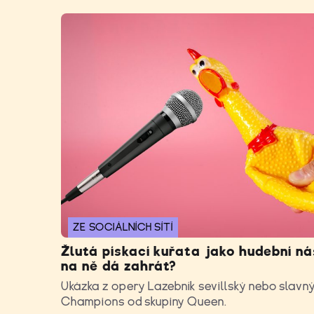
ZE SOCIÁLNÍCH SÍTÍ
Žlutá pískací kuřata jako hudební ná
na ně dá zahrát?
Ukázka z opery Lazebník sevillský nebo slavn
Champions od skupiny Queen.