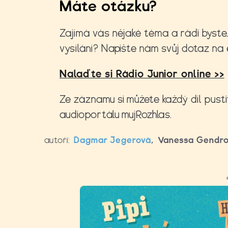
Máte otázku?
Zajímá vás nějaké téma a rádi byste, 
vysílání? Napište nám svůj dotaz na 
Nalaďte si Rádio Junior online >>
Ze záznamu si můžete každý díl pusti
audioportálu
mujRozhlas
.
autoři:
Dagmar Jegerová
,
Vanessa Gendr