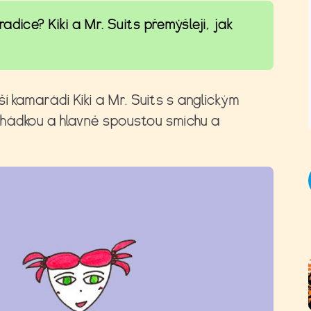
adice? Kiki a Mr. Suits přemýšlejí, jak
í kamarádi Kiki a Mr. Suits s anglickým
hádkou a hlavně spoustou smíchu a