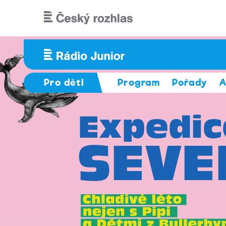
Přejít k hlavnímu obsahu
Pro děti
Program
Pořady
A