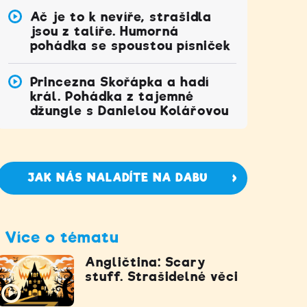
Ač je to k nevíře, strašidla
jsou z talíře. Humorná
pohádka se spoustou písniček
Princezna Skořápka a hadí
král. Pohádka z tajemné
džungle s Danielou Kolářovou
JAK NÁS NALADÍTE NA DABU
Více o tématu
Angličtina: Scary
stuff. Strašidelné věci