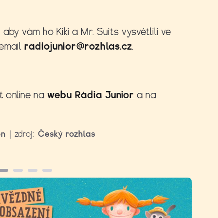
aby vám ho Kiki a Mr. Suits vysvětlili ve
email
radiojunior@rozhlas.cz
.
t online na
webu Rádia Junior
a na
on
|
zdroj:
Český rozhlas