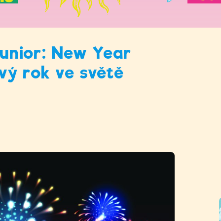
Junior: New Year
vý rok ve světě
r