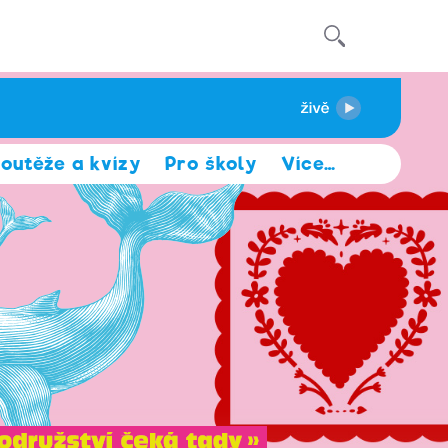
outěže a kvízy
Pro školy
Více
…