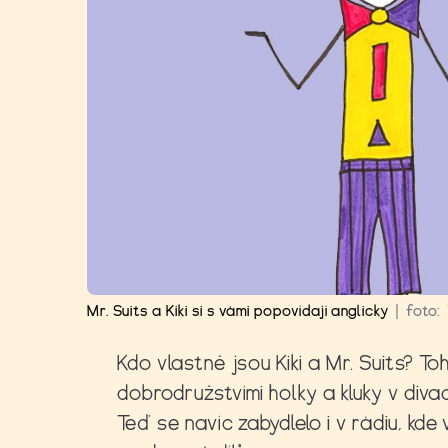
Mr. Suits a Kiki si s vámi popovídají anglicky
|
foto:
Kdo vlastně jsou Kiki a Mr. Suits? To
dobrodružstvími holky a kluky v diva
Teď se navíc zabydlelo i v rádiu, kde