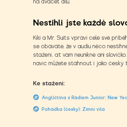
na dvacet dílů.
Nestihli jste každé slov
Kiki a Mr. Suits vpráví celé své příbě
se obáváte, že v audiu něco nestih
stažení, ať vám neunikne ani slovíčko.
navíc můžete stáhnout i jako český t
Ke stažení:
Angličtina s Rádiem Junior: New Ye
Pohádka (česky): Zimní víla