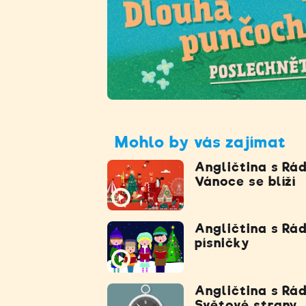
Mohlo by vás zajímat
Angličtina s Rád
Vánoce se blíží
Angličtina s Rá
písničky
Angličtina s Rád
Světové strany