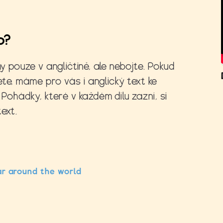
o?
hy pouze v angličtině, ale nebojte.
Pokud
nete, máme
pro vás i anglický text ke
 Pohádky, které v každém dílu zazní, si
ext.
ar around the world