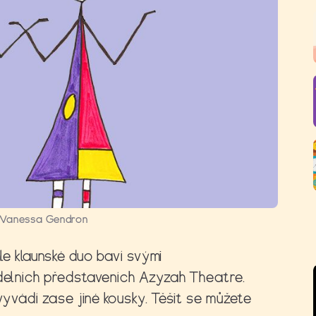
Vanessa Gendron
hle klaunské duo baví svými
delních představeních
Azyzah Theatre
.
 vyvádí zase jiné kousky. Těšit se můžete