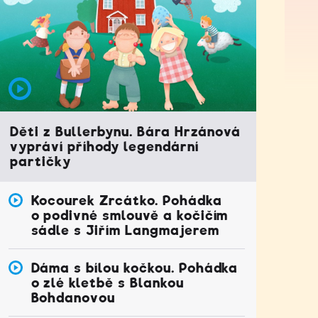
Děti z Bullerbynu. Bára Hrzánová
vypráví příhody legendární
partičky
Kocourek Zrcátko. Pohádka
o podivné smlouvě a kočičím
sádle s Jiřím Langmajerem
Dáma s bílou kočkou. Pohádka
o zlé kletbě s Blankou
Bohdanovou