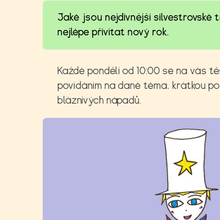
Jaké jsou nejdivnější silvestrovské tr
nejlépe přivítat nový rok.
Každé pondělí od 10:00 se na vás těš
povídáním na dané téma, krátkou po
bláznivých nápadů.