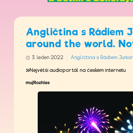
Angličtina s Rádiem 
around the world. No
3. leden 2022
Angličtina s Rádiem Junio
Největší audioportál na českém internetu