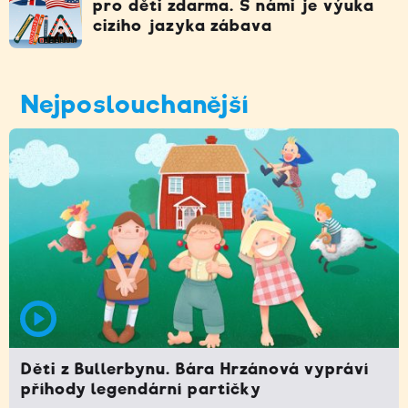
pro děti zdarma. S námi je výuka
cizího jazyka zábava
Nejposlouchanější
Děti z Bullerbynu. Bára Hrzánová vypráví
příhody legendární partičky