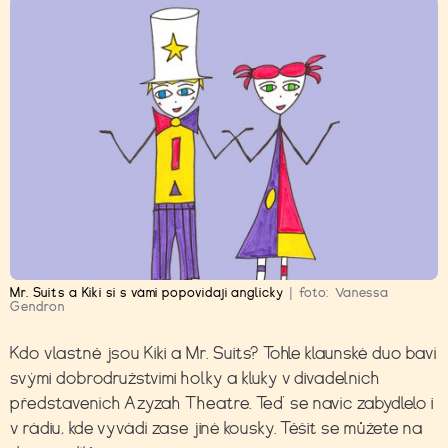
Mr. Suits a Kiki si s vámi popovídají anglicky
|
foto:
Vanessa
Gendron
Kdo vlastně jsou Kiki a Mr. Suits? Tohle klaunské duo baví
svými dobrodružstvími holky a kluky v divadelních
představeních
Azyzah Theatre
. Teď se navíc zabydlelo i
v rádiu, kde vyvádí zase jiné kousky. Těšit se můžete na