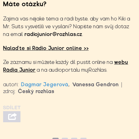
Máte otázku?
Zajímá vás nějaké téma a rádi byste, aby vám ho Kiki a
Mr. Suits vysvětlili ve vysílání? Napište nám svůj dotaz
na email
radiojunior@rozhlas.cz
.
Nalaďte si Rádio Junior online >>
Ze záznamu si můžete každý díl pustit online na
webu
Rádia Junior
a na audioportálu
mujRozhlas
.
autoři:
Dagmar Jegerová
,
Vanessa Gendron
|
zdroj:
Český rozhlas