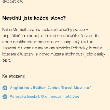
dvacet dílů.
Nestihli jste každé slovo?
Kiki a Mr. Suits vpráví celé své příběhy pouze v
angličtině, ale nebojte.
Pokud se obáváte, že v audiu
něco nestihnete, máme
pro vás i anglický text ke
stažení, ať vám neunikne ani slovíčko. Pohádky, které v
každém dílu zazní, si navíc můžete stáhnout i jako český
text.
Ke stažení:
Angličtina s Rádiem Junior: Travel Machine 1
Pohádka (česky): O dinosauří holčičce