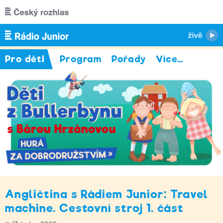
Přejít k hlavnímu obsahu
Pro děti
Program
Pořady
Více
…
Angličtina s Rádiem Junior: Travel
machine. Cestovní stroj 1. část