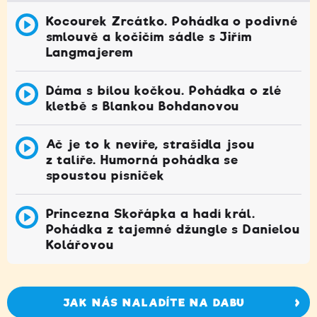
Kocourek Zrcátko. Pohádka o podivné
smlouvě a kočičím sádle s Jiřím
Langmajerem
Dáma s bílou kočkou. Pohádka o zlé
kletbě s Blankou Bohdanovou
Ač je to k nevíře, strašidla jsou
z talíře. Humorná pohádka se
spoustou písniček
Princezna Skořápka a hadí král.
Pohádka z tajemné džungle s Danielou
Kolářovou
JAK NÁS NALADÍTE NA DABU