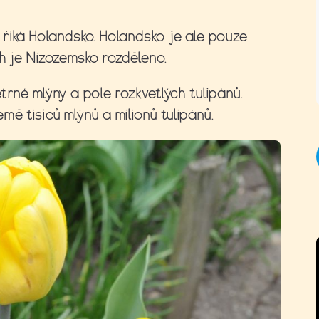
říká Holandsko. Holandsko je ale pouze
ch je Nizozemsko rozděleno.
trné mlýny a pole rozkvetlých tulipánů.
ě tisíců mlýnů a milionů tulipánů.