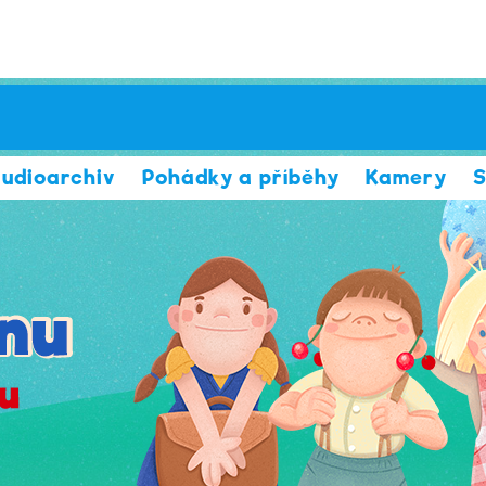
udioarchiv
Pohádky a příběhy
Kamery
S