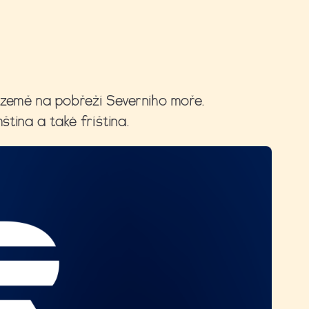
 země na pobřeží Severního moře.
ština a také fríština.