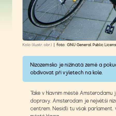
Kolo (ilustr. obr.)
|
foto:
GNU General Public License
Nizozemsko je nížinatá země a poku
obdivovat při výletech na kole.
Také v hlavním městě Amsterodamu j
dopravy. Amsterodam je největší niz
centrem. Nesídlí tu však parlament, v