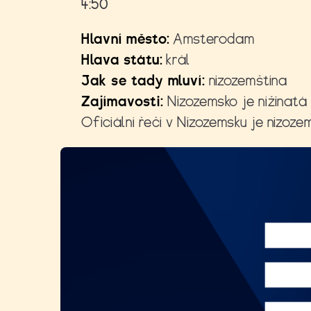
4:50
Hlavní město:
Amsterodam
Hlava státu:
král
Jak se tady mluví:
nizozemština
Zajímavosti:
Nizozemsko je nížinatá
Oficiální řečí v Nizozemsku je nizozem