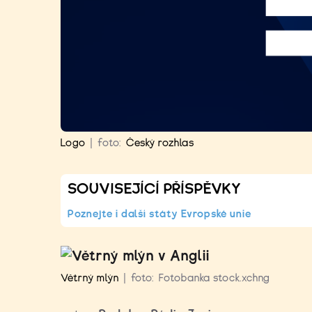
Logo
|
foto:
Český rozhlas
SOUVISEJÍCÍ PŘÍSPĚVKY
Poznejte i další státy Evropské unie
Větrný mlýn
|
foto:
Fotobanka stock.xchng