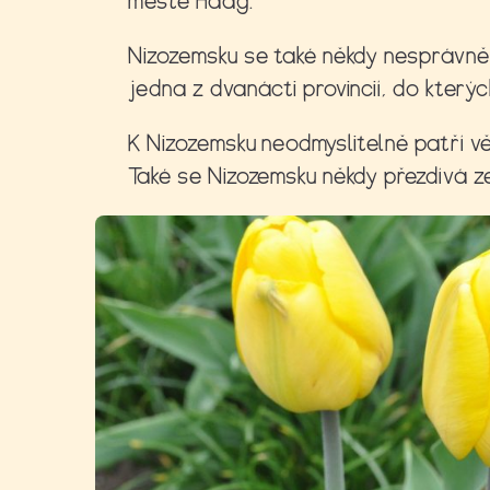
městě Haag.
Nizozemsku se také někdy nesprávně 
jedna z dvanácti provincií, do který
K Nizozemsku neodmyslitelně patří vě
Také se Nizozemsku někdy přezdívá zem