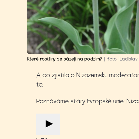
Které rostliny se sázejí na podzim?
|
foto:
Ladislav
A co zjistila o Nizozemsku moderáto
to.
Poznáváme státy Evropské unie: Niz