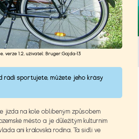
, verze 1.2
,
uživatel: Bruger:Gajda-13
d rádi sportujete, můžete jeho krásy
e jízda na kole oblíbeným způsobem
ozemské město a je důležitým kulturním
láda ani královská rodina. Ta sídlí ve