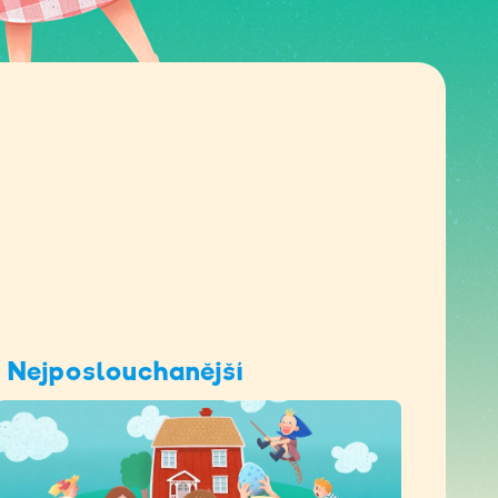
Nejposlouchanější