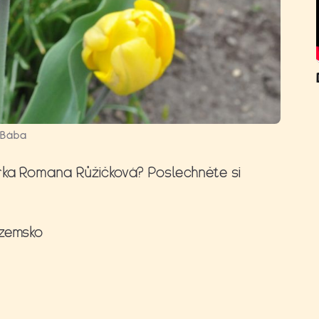
 Bába
rka Romana Růžičková? Poslechněte si
ozemsko