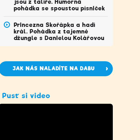
jsou z talíře. Humorná
pohádka se spoustou písniček
Princezna Skořápka a hadí
král. Pohádka z tajemné
džungle s Danielou Kolářovou
JAK NÁS NALADÍTE NA DABU
Pusť si video