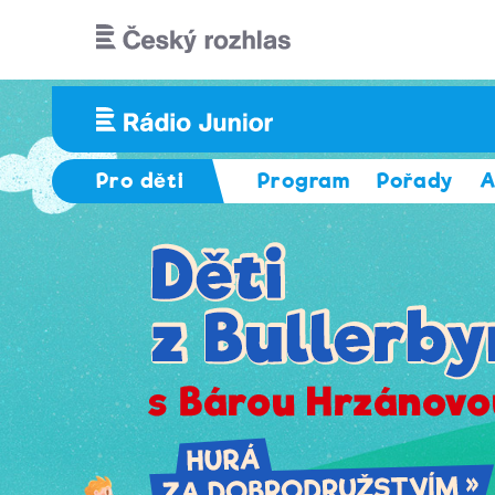
Přejít k hlavnímu obsahu
Pro děti
Program
Pořady
A