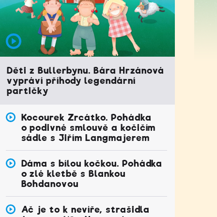
Děti z Bullerbynu. Bára Hrzánová
vypráví příhody legendární
partičky
Kocourek Zrcátko. Pohádka
o podivné smlouvě a kočičím
sádle s Jiřím Langmajerem
Dáma s bílou kočkou. Pohádka
o zlé kletbě s Blankou
Bohdanovou
Ač je to k nevíře, strašidla