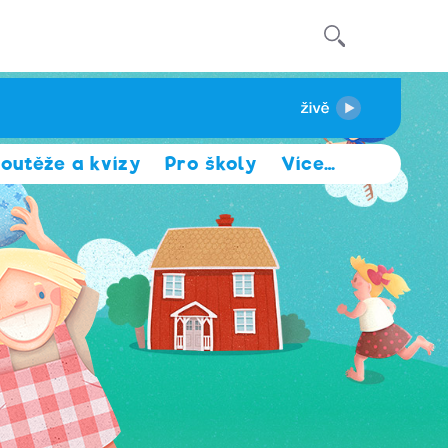
outěže a kvízy
Pro školy
Více
…