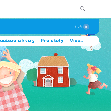
outěže a kvízy
Pro školy
Více
…