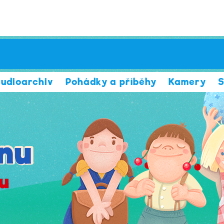
udioarchiv
Pohádky a příběhy
Kamery
S