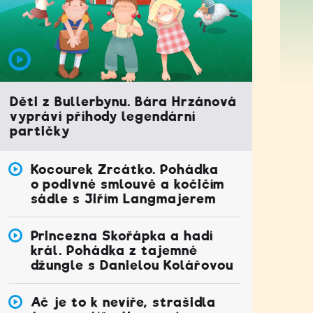
Děti z Bullerbynu. Bára Hrzánová
vypráví příhody legendární
partičky
Kocourek Zrcátko. Pohádka
o podivné smlouvě a kočičím
sádle s Jiřím Langmajerem
Princezna Skořápka a hadí
král. Pohádka z tajemné
džungle s Danielou Kolářovou
Ač je to k nevíře, strašidla