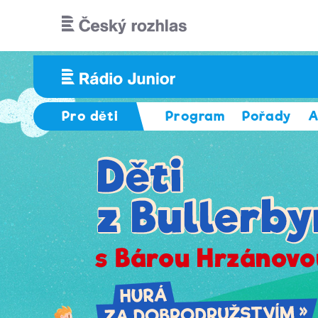
Přejít k hlavnímu obsahu
Pro děti
Program
Pořady
A