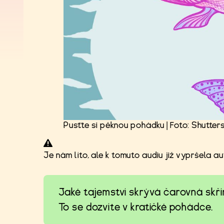
Pusťte si pěknou pohádku | Foto: Shutter
Je nám líto, ale k tomuto audiu již vypršela a
Jaké tajemství skrývá čarovná skříň
To se dozvíte v kratičké pohádce.