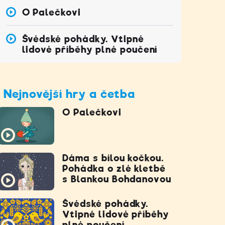
O Palečkovi
Švédské pohádky. Vtipné
lidové příběhy plné poučení
Nejnovější hry a četba
O Palečkovi
Dáma s bílou kočkou.
Pohádka o zlé kletbě
s Blankou Bohdanovou
Švédské pohádky.
Vtipné lidové příběhy
plné poučení