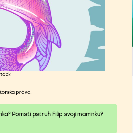
stock
utorská práva.
ka? Pomstí pstruh Filip svoji maminku?