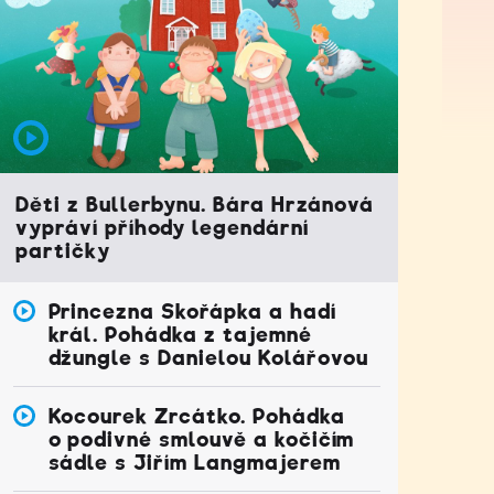
Děti z Bullerbynu. Bára Hrzánová
vypráví příhody legendární
partičky
Princezna Skořápka a hadí
král. Pohádka z tajemné
džungle s Danielou Kolářovou
Kocourek Zrcátko. Pohádka
o podivné smlouvě a kočičím
sádle s Jiřím Langmajerem