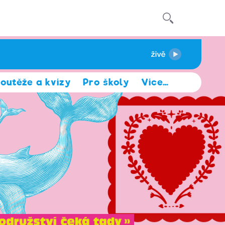
outěže a kvízy
Pro školy
Více
…