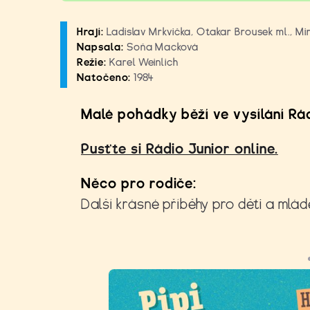
Hrají:
Ladislav Mrkvička, Otakar Brousek ml., Mir
Napsala:
Soňa Macková
Režie:
Karel Weinlich
Natočeno:
1984
Malé pohádky běží ve vysílání Rád
Pusťte si Rádio Junior online.
Něco pro rodiče:
Další krásné příběhy pro děti a mlád