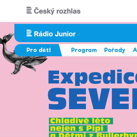
Přejít k hlavnímu obsahu
Pro děti
Program
Pořady
A