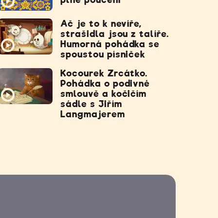
Ač je to k nevíře,
strašidla jsou z talíře.
Humorná pohádka se
spoustou písniček
Kocourek Zrcátko.
Pohádka o podivné
smlouvě a kočičím
sádle s Jiřím
Langmajerem