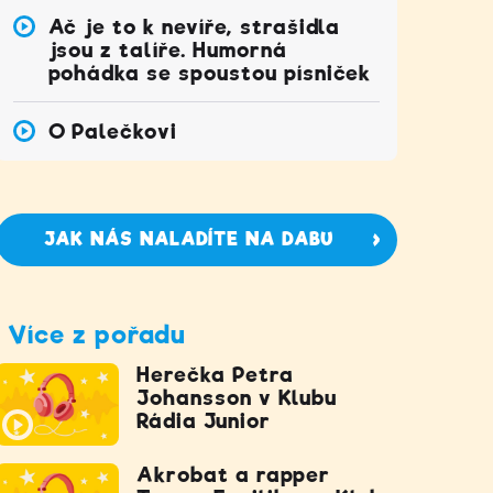
Ač je to k nevíře, strašidla
jsou z talíře. Humorná
pohádka se spoustou písniček
O Palečkovi
JAK NÁS NALADÍTE NA DABU
Více z pořadu
Herečka Petra
Johansson v Klubu
Rádia Junior
Akrobat a rapper