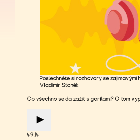
Poslechněte si rozhovory se zajímavými h
Vladimír Staněk
Co všechno se dá zažít s gorilami? O tom vy
49:14