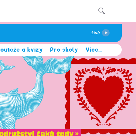
outěže a kvízy
Pro školy
Více
…