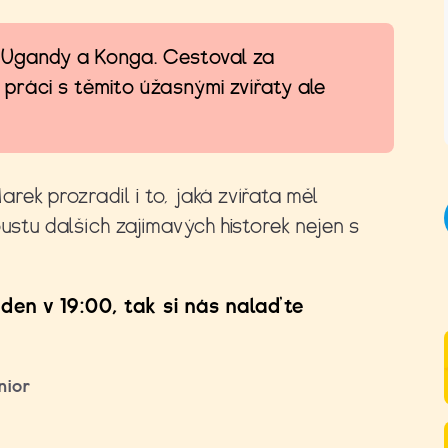
 Ugandy a Konga. Cestoval za
é práci s těmito úžasnými zvířaty ale
ek prozradil i to, jaká zvířata měl
oustu dalších zajímavých historek nejen s
den v 19:00, tak si nás nalaďte
nior