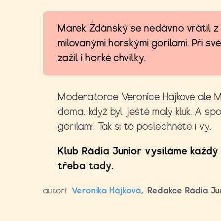
Marek Ždánský se nedávno vrátil z
milovanými horskými gorilami. Při sv
zažil i horké chvilky.
Moderátorce Veronice Hájkové ale Mar
doma, když byl ještě malý kluk. A sp
gorilami. Tak si to poslechněte i vy.
Klub Rádia Junior vysíláme každý 
třeba
tady
.
autoři:
Veronika Hájková
,
Redakce Rádia Ju