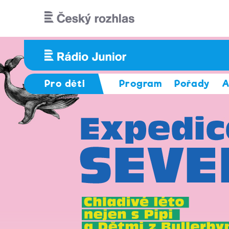
Přejít k hlavnímu obsahu
Pro děti
Program
Pořady
A