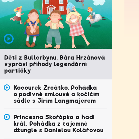
Děti z Bullerbynu. Bára Hrzánová
vypráví příhody legendární
partičky
Kocourek Zrcátko. Pohádka
o podivné smlouvě a kočičím
sádle s Jiřím Langmajerem
Princezna Skořápka a hadí
král. Pohádka z tajemné
džungle s Danielou Kolářovou