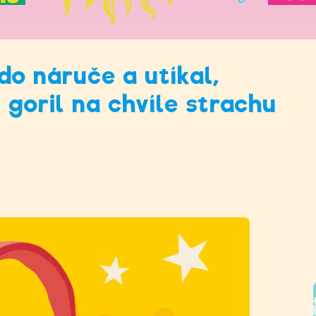
do náruče a utíkal,
goril na chvíle strachu