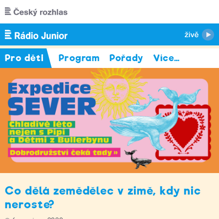
Přejít k hlavnímu obsahu
Pro děti
Program
Pořady
Více
…
Co dělá zemědělec v zimě, kdy nic
neroste?