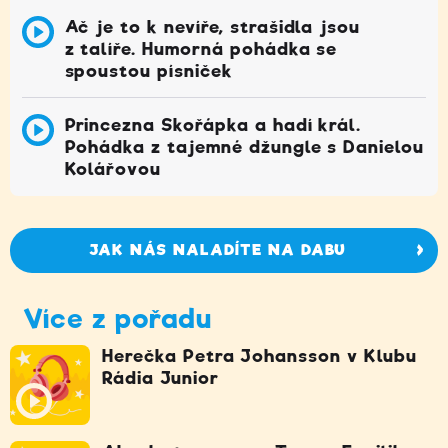
Ač je to k nevíře, strašidla jsou
z talíře. Humorná pohádka se
spoustou písniček
Princezna Skořápka a hadí král.
Pohádka z tajemné džungle s Danielou
Kolářovou
JAK NÁS NALADÍTE NA DABU
Více z pořadu
Herečka Petra Johansson v Klubu
Rádia Junior