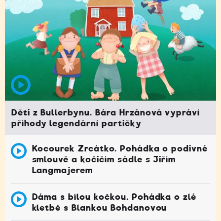
Děti z Bullerbynu. Bára Hrzánová vypráví
příhody legendární partičky
Kocourek Zrcátko. Pohádka o podivné
smlouvě a kočičím sádle s Jiřím
Langmajerem
Dáma s bílou kočkou. Pohádka o zlé
kletbě s Blankou Bohdanovou