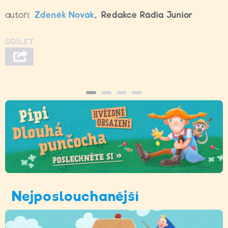
autoři:
Zdeněk Novák
,
Redakce Rádia Junior
Nejposlouchanější