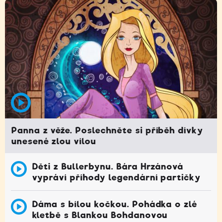
Panna z věže. Poslechněte si příběh dívky
unesené zlou vílou
Děti z Bullerbynu. Bára Hrzánová
vypráví příhody legendární partičky
Dáma s bílou kočkou. Pohádka o zlé
kletbě s Blankou Bohdanovou