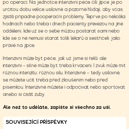
po operaci. Na jednotce intenzivní péče čili jipce je po
určitou dobu velice usilovně a pozorně hlídají, aby včas
zjistili případné pooperační problémy. Teprve po několika
hodinách nebo třeba i dnech pacienty převezou na jiné
oddělení, kde už se o sebe můžou postarat sami nebo
kde se o ně nemusí starat tolik lékařů a sestřiček jako
právě na jipce.
Intenzivní může být péče, jak už jsme si řekli, ale
intenzivní – silné může být třeba krvácení. I zvuk může mít
různou intenzitu, různou sílu. Intenzivně – tedy usilovně,
se můžete učit třeba před zkoušením nebo před
písemkou. Intenzivně můžete i odpočívat nebo sportovat
anebo si čistit zuby.
Ale než to uděláte, zapište si všechno za uši.
SOUVISEJÍCÍ PŘÍSPĚVKY