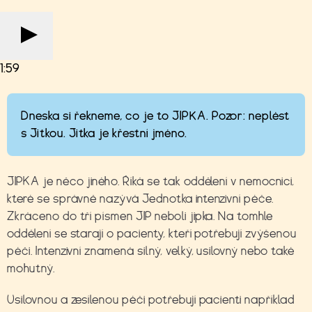
1:59
Dneska si řekneme, co je to JIPKA. Pozor: neplést
s Jitkou. Jitka je křestní jméno.
JIPKA je něco jiného. Říká se tak oddělení v nemocnici,
které se správně nazývá Jednotka intenzivní péče.
Zkráceno do tří písmen JIP neboli jipka. Na tomhle
oddělení se starají o pacienty, kteří potřebují zvýšenou
péči. Intenzivní znamená silný, velký, usilovný nebo také
mohutný.
Usilovnou a zesílenou péči potřebují pacienti například