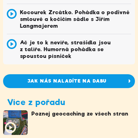
Kocourek Zrcátko. Pohádka o podivné
smlouvě a kočičím sádle s Jiřím
Langmajerem
Ač je to k nevíře, strašidla jsou
z talíře. Humorná pohádka se
spoustou písniček
JAK NÁS NALADÍTE NA DABU
Více z pořadu
Poznej geocaching ze všech stran