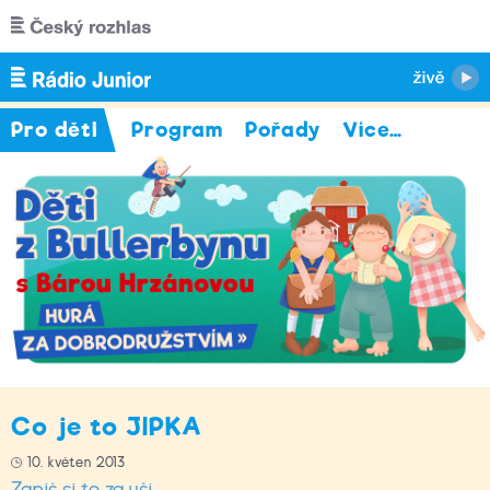
Přejít k hlavnímu obsahu
Pro děti
Program
Pořady
Více
…
Co je to JIPKA
10. květen 2013
Zapiš si to za uši