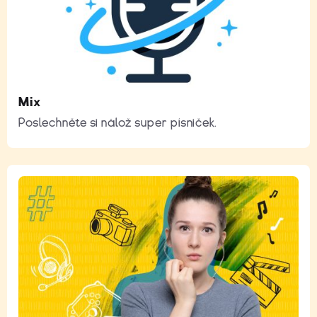
Mix
Poslechněte si nálož super písniček.