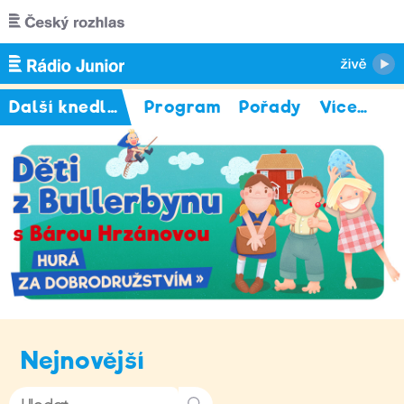
Přejít k hlavnímu obsahu
Další knedlík nechci!
Program
Pořady
Více
…
Nejnovější