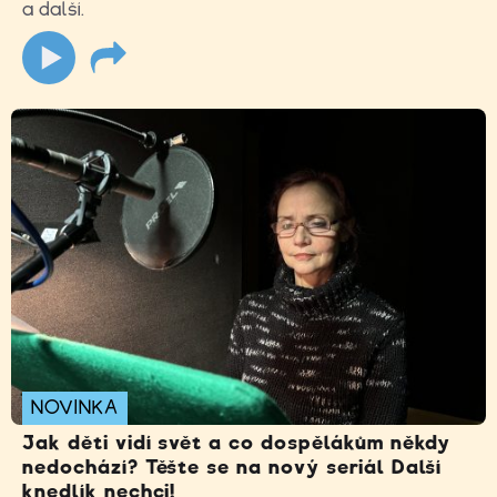
a další.
NOVINKA
Jak děti vidí svět a co dospělákům někdy
nedochází? Těšte se na nový seriál Další
knedlík nechci!