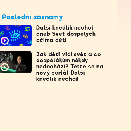
Poslední záznamy
Další knedlík nechci
aneb Svět dospělých
očima dětí
Jak děti vidí svět a co
dospělákům někdy
nedochází? Těšte se na
nový seriál Další
knedlík nechci!