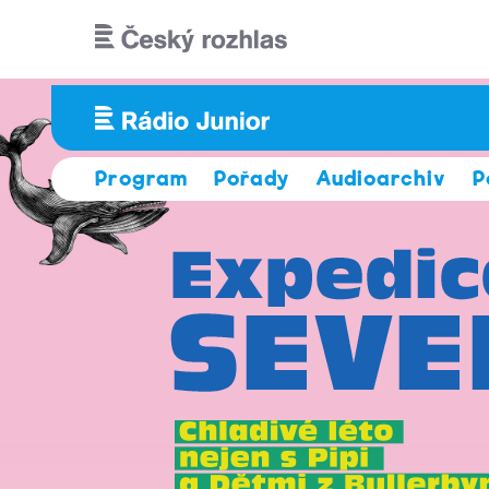
Přejít k hlavnímu obsahu
Program
Pořady
Audioarchiv
P