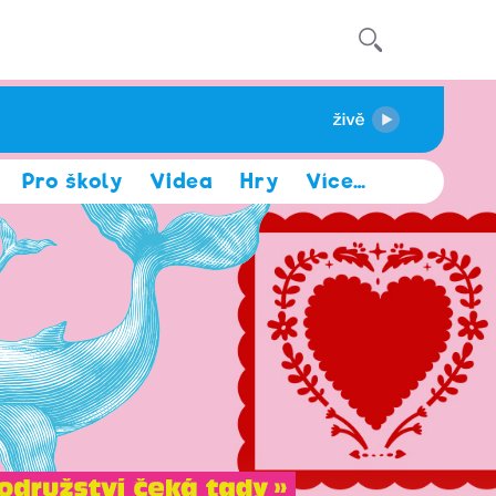
Pro školy
Videa
Hry
Více
…