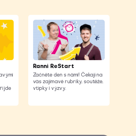
Ranní ReStart
mavými
Začněte den s námi! Čekají na
vás zajímavé rubriky, soutěže,
řijde
vtípky i výzvy.