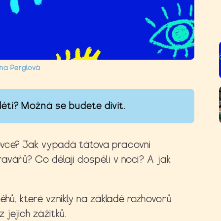
na Perglová
ětí? Možná se budete divit.
évce? Jak vypadá tátova pracovní
avářů? Co dělají dospělí v noci? A jak
?
ěhů, které vznikly na základě rozhovorů
 jejich zážitků.