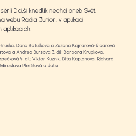
sérii Další knedlík nechci aneb Svět
a webu Rádia Junior, v aplikaci
 aplikacích.
lav Hruška, Dana Batulková a Zuzana Kajnarová-Říčařová
átová a Andrea Buršová 3. díl: Barbora Křupková,
čková 4. díl: Viktor Kuzník, Dita Kaplanová, Richard
 Miroslava Pleštilová a další