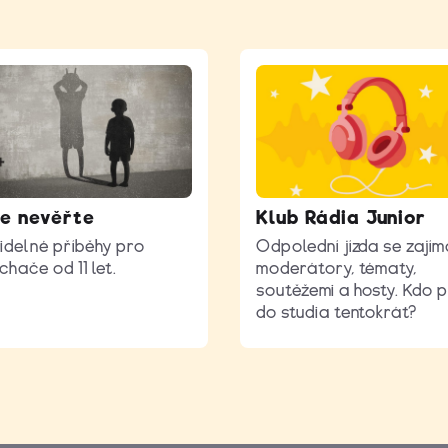
e nevěřte
Klub Rádia Junior
idelné příběhy pro
Odpolední jízda se zají
chače od 11 let.
moderátory, tématy,
soutěžemi a hosty. Kdo p
do studia tentokrát?