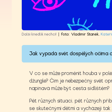
Další knedlík nechci!
|
foto:
Vladimír Staněk
,
Kateři
Jak vypadá svět dospělých očima d
V co se může proměnit houba v pol
džungle? Čím je nebezpečný svět opr
napínavá může být cesta sídlištěm
Pět různých situací, pět různých příb
se skutečnými dětmi a vycházejí tak z