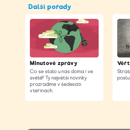
Další pořady
Minutové zprávy
Věřt
Co se stalo u nás doma i ve
Straš
světě? Ty největší novinky
poslu
prozradíme v šedesáti
vteřinách.