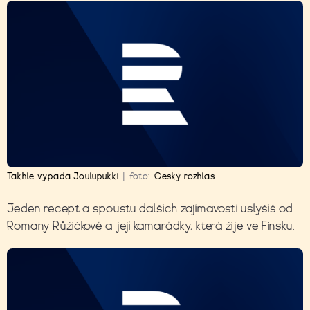
Takhle vypadá Joulupukki
|
foto:
Český rozhlas
Jeden recept a spoustu dalších zajímavostí uslyšíš od
Romany Růžičkové a její kamarádky, která žije ve Finsku.