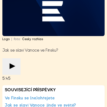
Logo
|
foto:
Český rozhlas
Jak se slaví Vánoce ve Finsku?
5:45
SOUVISEJÍCÍ PŘÍSPĚVKY
Ve Finsku se (ne)ohřejete
Jak se slaví Vánoce jinde ve světě?