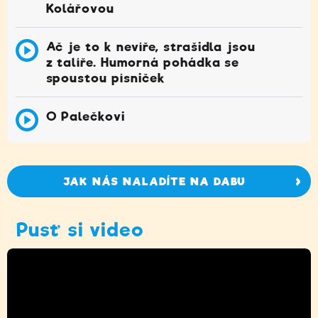
Kolářovou
Ač je to k nevíře, strašidla jsou
z talíře. Humorná pohádka se
spoustou písniček
O Palečkovi
JAK NÁS NALADÍTE NA DABU
Pusť si video