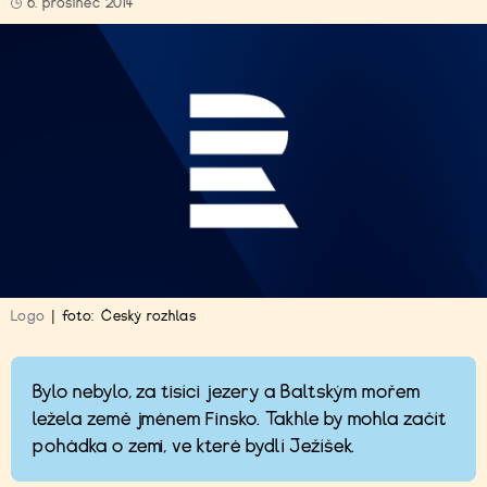
6. prosinec 2014
Logo
|
foto:
Český rozhlas
Bylo nebylo, za tisíci jezery a Baltským mořem
ležela země jménem Finsko. Takhle by mohla začít
pohádka o zemi, ve které bydlí Ježíšek.