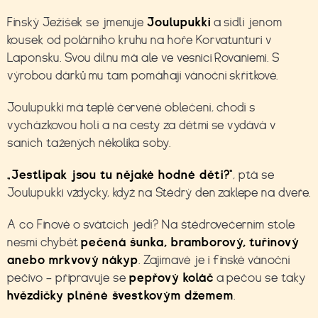
Finský Ježíšek se jmenuje
Joulupukki
a sídlí jenom
kousek od polárního kruhu na hoře Korvatunturi v
Laponsku. Svou dílnu má ale ve vesnici Rovaniemi. S
výrobou dárků mu tam pomáhají vánoční skřítkové.
Joulupukki má teplé červené oblečení, chodí s
vycházkovou holí a na cesty za dětmi se vydává v
saních tažených několika soby.
„Jestlipak jsou tu nějaké hodné děti?“
, ptá se
Joulupukki vždycky, když na Štědrý den zaklepe na dveře.
A co Finové o svátcích jedí? Na štědrovečerním stole
nesmí chybět
pečená šunka, bramborový, tuřínový
anebo mrkvový nákyp
. Zajímavé je i finské vánoční
pečivo – připravuje se
pepřový koláč
a pečou se taky
hvězdičky plněné švestkovým džemem
.