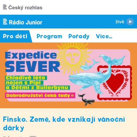
Přejít k hlavnímu obsahu
Pro děti
Program
Pořady
Více
…
Finsko. Země, kde vznikají vánoční
dárky