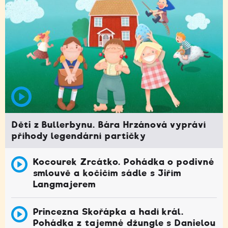
Děti z Bullerbynu. Bára Hrzánová vypráví
příhody legendární partičky
Kocourek Zrcátko. Pohádka o podivné
smlouvě a kočičím sádle s Jiřím
Langmajerem
Princezna Skořápka a hadí král.
Pohádka z tajemné džungle s Danielou