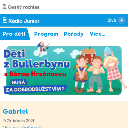
Přejít k hlavnímu obsahu
Pro děti
Program
Pořady
Více
…
Gabriel
24. březen 2021
Ušounův kalendář