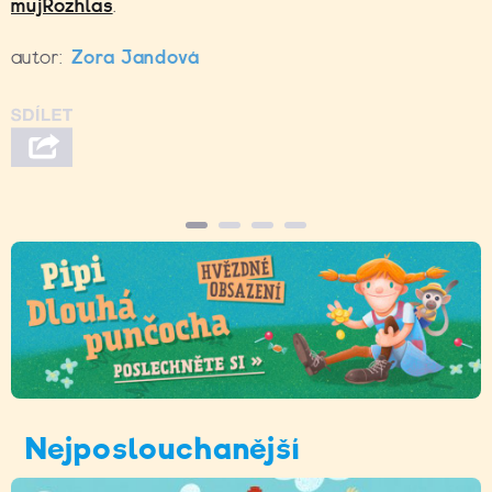
mujRozhlas
.
autor:
Zora Jandová
Nejposlouchanější