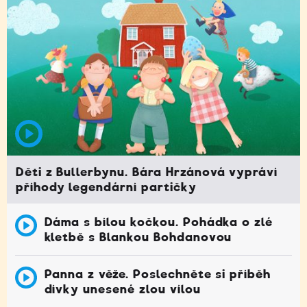
Děti z Bullerbynu. Bára Hrzánová vypráví
příhody legendární partičky
Dáma s bílou kočkou. Pohádka o zlé
kletbě s Blankou Bohdanovou
Panna z věže. Poslechněte si příběh
dívky unesené zlou vílou