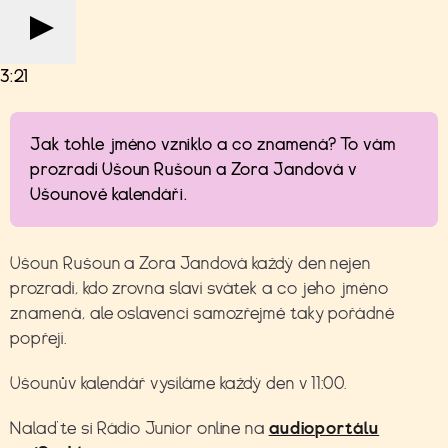
3:21
Jak tohle jméno vzniklo a co znamená? To vám
prozradí Ušoun Rušoun a Zora Jandová v
Ušounově kalendáři.
Ušoun Rušoun a Zora Jandová každý den nejen
prozradí, kdo zrovna slaví svátek a co jeho jméno
znamená, ale oslavenci samozřejmě taky pořádně
popřejí.
Ušounův kalendář vysíláme každý den v 11:00.
Nalaďte si Rádio Junior online na
audioportálu