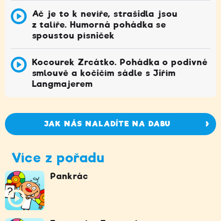
Ač je to k nevíře, strašidla jsou
z talíře. Humorná pohádka se
spoustou písniček
Kocourek Zrcátko. Pohádka o podivné
smlouvě a kočičím sádle s Jiřím
Langmajerem
JAK NÁS NALADÍTE NA DABU
Více z pořadu
Pankrác