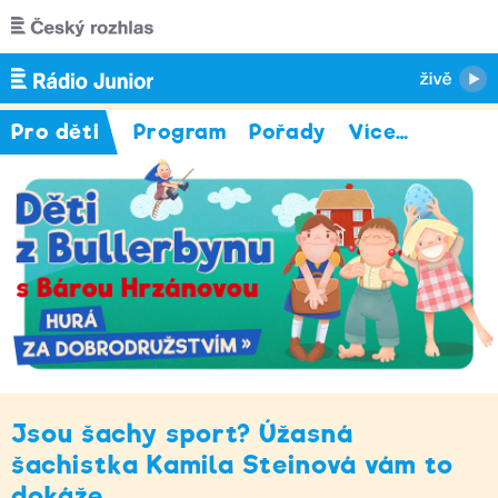
Přejít k hlavnímu obsahu
Pro děti
Program
Pořady
Více
…
Jsou šachy sport? Úžasná
šachistka Kamila Steinová vám to
dokáže