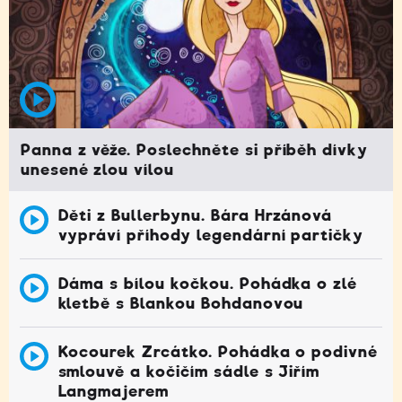
Panna z věže. Poslechněte si příběh dívky
unesené zlou vílou
Děti z Bullerbynu. Bára Hrzánová
vypráví příhody legendární partičky
Dáma s bílou kočkou. Pohádka o zlé
kletbě s Blankou Bohdanovou
Kocourek Zrcátko. Pohádka o podivné
smlouvě a kočičím sádle s Jiřím
Langmajerem