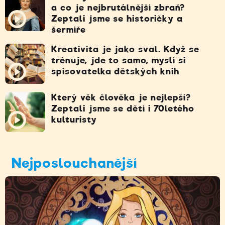
a co je nejbrutálnější zbraň?
Zeptali jsme se historičky a
šermíře
Kreativita je jako sval. Když se
trénuje, jde to samo, myslí si
spisovatelka dětských knih
Který věk člověka je nejlepší?
Zeptali jsme se dětí i 70letého
kulturisty
Nejposlouchanější