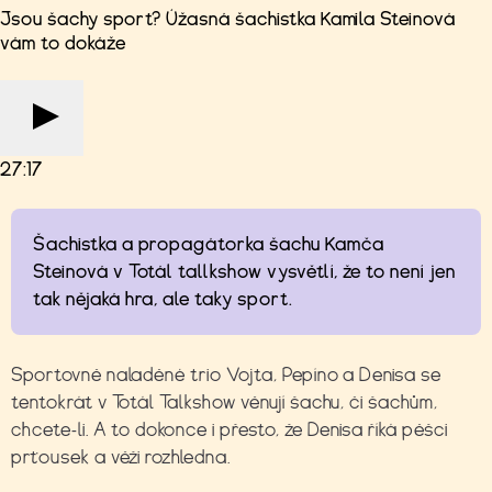
Jsou šachy sport? Úžasná šachistka Kamila Steinová
vám to dokáže
27:17
Šachistka a propagátorka šachu Kamča
Steinová v Totál tallkshow vysvětlí, že to není jen
tak nějaká hra, ale taky sport.
Sportovně naladěné trio Vojta, Pepíno a Denisa se
tentokrát v Totál Talkshow věnují šachu, či šachům,
chcete-li. A to dokonce i přesto, že Denisa říká pěšci
prťousek a věži rozhledna.