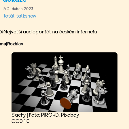
2. duben 2023
Totál talkshow
Největší audioportál na českém internetu
Šachy | Foto: PIRO4D, Pixabay,
CC0 1.0