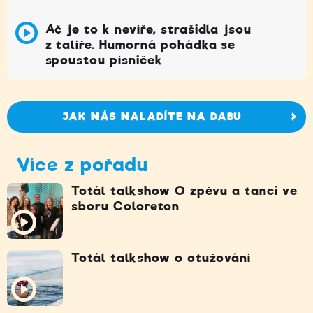
Ač je to k nevíře, strašidla jsou
z talíře. Humorná pohádka se
spoustou písniček
JAK NÁS NALADÍTE NA DABU
Více z pořadu
Totál talkshow O zpěvu a tanci ve
sboru Coloreton
Totál talkshow o otužování