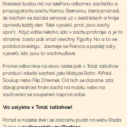
Naštěstí budou mít na telefonu odbornici, šachistku a
propagátorku šachu Kamču Steinovou, která prozradí,
že šachům se začala věnovat už v šesti letech a hraje
opravdu každý den. Také vysvětlí, proč jsou šachy
sport: „Když vidíte někoho, kdo v šachu prohraje, a je to
strašné, často pak srazí všechny figurky. No a to se
podobá bowlingu…“ zasměje se Kamča a později taky
vysvětlí, kdo jsou to šachmudlové.
Kromě odbornice na slovo vzaté pak v Totál talkshow
promluví i mladší šachisti jako Matyáš Rohn, Alfréd
Soukup nebo Filip Dřevínek. Od nich se dozvíme, zda
dávají přednost hraní šachů na mobilu, nebo na
šachovnici se soupeřem naproti sobě.
Víc uslyšíte v Totál talkshow!
Pořad si můžete živě i ze záznamu pustit na webu Rádia