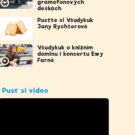
gramofonových
deskách
Pusťte si Všudykuk
Jany Rychterové
Všudykuk o knižním
dominu i koncertu Ewy
Farné
Pusť si video