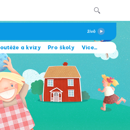
outěže a kvízy
Pro školy
Více
…