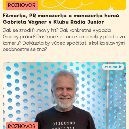
ROZHOVOR
Filmařka, PR manažerka a manažerka herců
Gabriela Vágner v Klubu Rádia Junior
Jak se zrodí filmový hit? Jak konkrétně vypadá
Gábiny práce? Dostane se i ona sama někdy před a za
kameru? Dokázala by vůbec spočítat, s kolika slavnými
osobnostmi se zná?
39 minut
ROZHOVOR