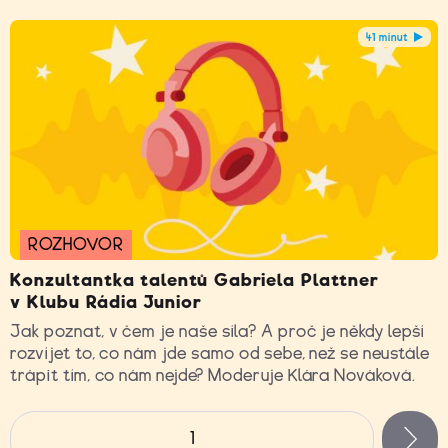
41 minut
ROZHOVOR
Konzultantka talentů Gabriela Plattner
v Klubu Rádia Junior
Jak poznat, v čem je naše síla? A proč je někdy lepší
rozvíjet to, co nám jde samo od sebe, než se neustále
trápit tím, co nám nejde? Moderuje Klára Nováková.
Stránky
1
n