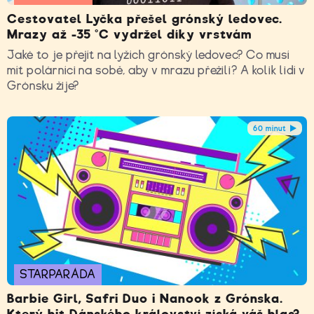
Cestovatel Lyčka přešel grónský ledovec.
Mrazy až -35 °C vydržel díky vrstvám
Jaké to je přejít na lyžích grónský ledovec? Co musí
mít polárníci na sobě, aby v mrazu přežili? A kolik lidí v
Grónsku žije?
60 minut
STARPARÁDA
Barbie Girl, Safri Duo i Nanook z Grónska.