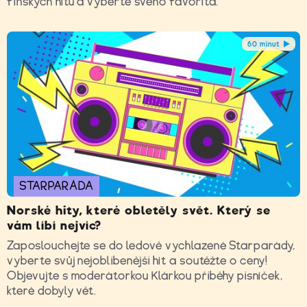
finských hitů a vyberte svého favorita.
60 minut
STARPARÁDA
Norské hity, které obletěly svět. Který se
vám líbí nejvíc?
Zaposlouchejte se do ledově vychlazené Starparády,
vyberte svůj nejoblíbenější hit a soutěžte o ceny!
Objevujte s moderátorkou Klárkou příběhy písniček,
které dobyly vět.