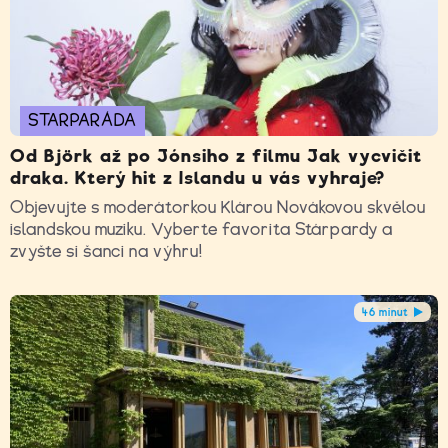
STARPARÁDA
Od Björk až po Jónsiho z filmu Jak vycvičit
draka. Který hit z Islandu u vás vyhraje?
Objevujte s moderátorkou Klárou Novákovou skvělou
islandskou muziku. Vyberte favorita Stárpardy a
zvyšte si šanci na výhru!
46 minut