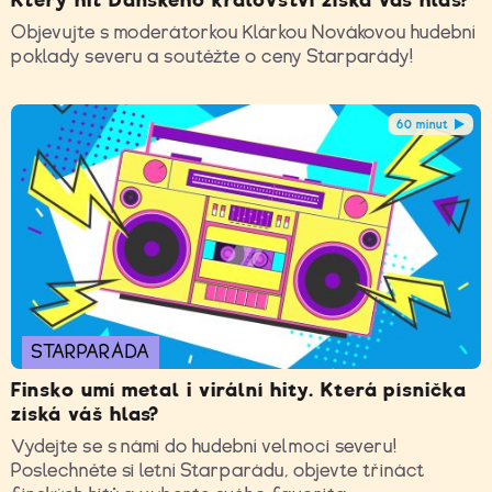
Který hit Dánského království získá váš hlas?
Objevujte s moderátorkou Klárkou Novákovou hudební
poklady severu a soutěžte o ceny Starparády!
60 minut
STARPARÁDA
Finsko umí metal i virální hity. Která písnička
získá váš hlas?
Vydejte se s námi do hudební velmoci severu!
Poslechněte si letní Starparádu, objevte třináct