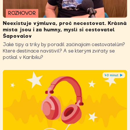
ROZHOVOR
Neexistuje výmluva, proč necestovat. Krásná
místa jsou i za humny, myslí si cestovatel
Šapovalov
Jaké tipy a triky by poradil začínajícím cestovatelům?
Které destinace navštívil? A se kterými zvířaty se
potkal v Karibiku?
40 minut