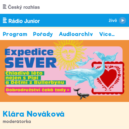
Přejít k hlavnímu obsahu
Program
Pořady
Audioarchiv
Více
…
Klára Nováková
moderátorka