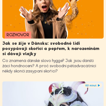
ROZHOVOR
Jak se žije v Dánsku: svobodné lidi
posypávají skořicí a pepřem, k narozeninám
si dávají vlajky
Co znamená dánské slovo hygge? Jak jsou dánští
žáci hondnocení? A proč svobodní pětadvacátníci
někdy skončí zasypaní skořicí?
60 minut