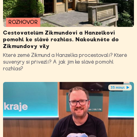
ROZHOVOR
Cestovatelům Zikmundovi a Hanzelkovi
pomohl ke slávě rozhlas. Nakoukněte do
Zikmundovy vily
Které země Zikmund a Hanzelka procestovali? Které
suvenýry si přivezli? A jak jim ke slávě pomohl
rozhlas?
35 minut