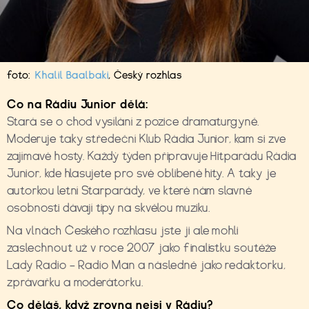
foto:
Khalil Baalbaki
,
Český rozhlas
Co na Rádiu Junior dělá:
Stará se o chod vysílání z pozice dramaturgyně.
Moderuje taky středeční Klub Rádia Junior, kam si zve
zajímavé hosty. Každý týden připravuje Hitparádu Rádia
Junior, kde hlasujete pro své oblibené hity. A taky je
autorkou letní Starparády, ve které nám slavné
osobnosti dávají tipy na skvělou muziku.
Na vlnách Českého rozhlasu jste ji ale mohli
zaslechnout už v roce 2007 jako finalistku soutěže
Lady Radio – Radio Man a následně jako redaktorku,
zprávařku a moderátorku.
Co děláš, když zrovna nejsi v Rádiu?