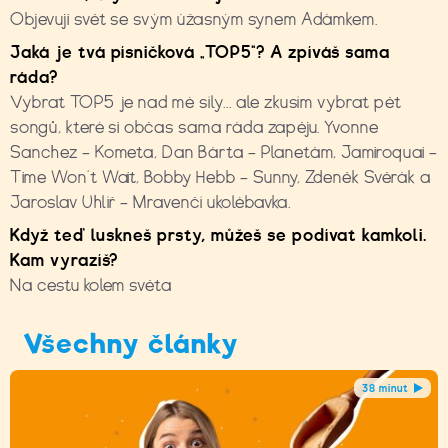
Objevuji svět se svým úžasným synem Adámkem.
Jaká je tvá písničková „TOP5“? A zpíváš sama
ráda?
Vybrat TOP5 je nad mé síly... ale zkusím vybrat pět
songů, které si občas sama ráda zapěju. Yvonne
Sanchez – Kometa, Dan Bárta – Planetám, Jamiroquai –
Time Won´t Wait, Bobby Hebb – Sunny, Zdeněk Svěrák a
Jaroslav Uhlíř – Mravenčí ukolébavka.
Když teď luskneš prsty, můžeš se podívat kamkoli.
Kam vyrazíš?
Na cestu kolem světa
Všechny články
38 minut