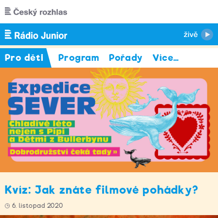
Přejít k hlavnímu obsahu
Pro děti
Program
Pořady
Více
…
Kvíz: Jak znáte filmové pohádky?
6. listopad 2020