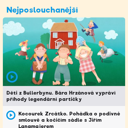
Nejposlouchanější
Děti z Bullerbynu. Bára Hrzánová vypráví
příhody legendární partičky
Kocourek Zrcátko. Pohádka o podivné
smlouvě a kočičím sádle s Jiřím
Langmajerem