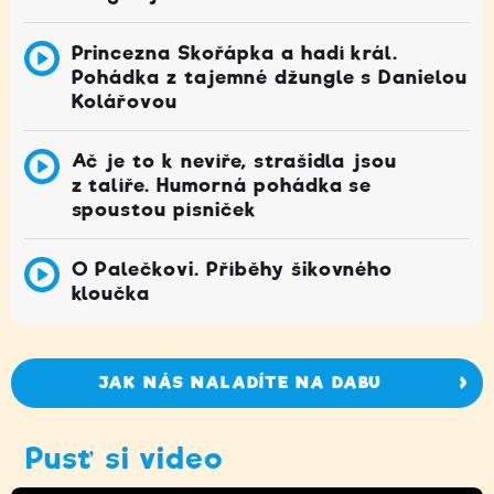
Princezna Skořápka a hadí král.
Pohádka z tajemné džungle s Danielou
Kolářovou
Ač je to k nevíře, strašidla jsou
z talíře. Humorná pohádka se
spoustou písniček
O Palečkovi. Příběhy šikovného
kloučka
JAK NÁS NALADÍTE NA DABU
Pusť si video