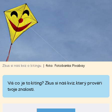
Zkus si náš kvíz o kitingu.
|
foto:
Fotobanka Pixabay
Víš co je to kiting? Zkus si náš kvíz, který prověří
tvoje znalosti.