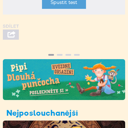
Spustit test
Nejposlouchanější