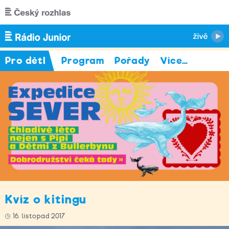
Přejít k hlavnímu obsahu
Pro děti
Program
Pořady
Více
…
Kvíz o kitingu
16. listopad 2017