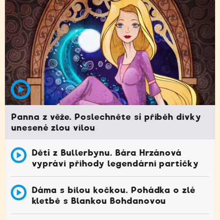
Panna z věže. Poslechněte si příběh dívky
unesené zlou vílou
Děti z Bullerbynu. Bára Hrzánová
vypráví příhody legendární partičky
Dáma s bílou kočkou. Pohádka o zlé
kletbě s Blankou Bohdanovou