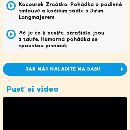
Kocourek Zrcátko. Pohádka o podivné
smlouvě a kočičím sádle s Jiřím
Langmajerem
Ač je to k nevíře, strašidla jsou
z talíře. Humorná pohádka se
spoustou písniček
JAK NÁS NALADÍTE NA DABU
Pusť si video