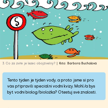
3. Co za zvíře je lezec obojživelný?
|
foto:
Barbora Buchalová
Tento týden je týden vody, a proto jsme si pro
vás připravili speciální vodní kvízy. Mohl/a bys
být vodní biolog/bioložka? Otestuj své znalosti.