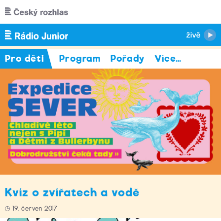
Přejít k hlavnímu obsahu
Pro děti
Program
Pořady
Více
…
Kvíz o zvířatech a vodě
19. červen 2017