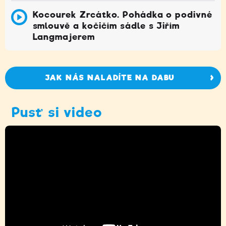
Kocourek Zrcátko. Pohádka o podivné
smlouvě a kočičím sádle s Jiřím
Langmajerem
JAK NÁS NALADÍTE NA DABU
Pusť si video