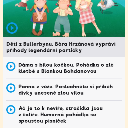
Děti z Bullerbynu. Bára Hrzánová vypráví
příhody legendární partičky
Dáma s bílou kočkou. Pohádka o zlé
kletbě s Blankou Bohdanovou
Panna z věže. Poslechněte si příběh
dívky unesené zlou vílou
Ač je to k nevíře, strašidla jsou
z talíře. Humorná pohádka se
spoustou písniček