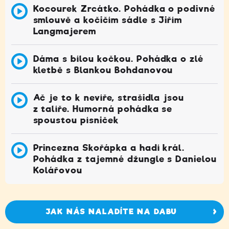
Kocourek Zrcátko. Pohádka o podivné
smlouvě a kočičím sádle s Jiřím
Langmajerem
Dáma s bílou kočkou. Pohádka o zlé
kletbě s Blankou Bohdanovou
Ač je to k nevíře, strašidla jsou
z talíře. Humorná pohádka se
spoustou písniček
Princezna Skořápka a hadí král.
Pohádka z tajemné džungle s Danielou
Kolářovou
JAK NÁS NALADÍTE NA DABU