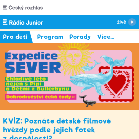
Přejít k hlavnímu obsahu
Pro děti
Program
Pořady
Více
…
KVÍZ: Poznáte dětské filmové
hvězdy podle jejich fotek
z dospělosti?