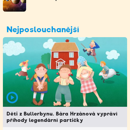
Nejposlouchanější
Děti z Bullerbynu. Bára Hrzánová vypráví
příhody legendární partičky