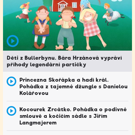
Děti z Bullerbynu. Bára Hrzánová vypráví
příhody legendární partičky
Princezna Skořápka a hadí král.
Pohádka z tajemné džungle s Danielou
Kolářovou
Kocourek Zrcátko. Pohádka o podivné
smlouvě a kočičím sádle s Jiřím
Langmajerem