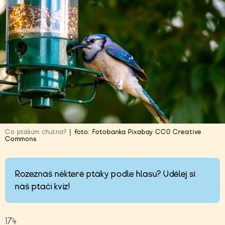
Co ptákům chutná?
|
foto:
Fotobanka Pixabay CC0 Creative
Commons
Rozeznáš některé ptáky podle hlasu? Udělej si
náš ptačí kvíz!
174