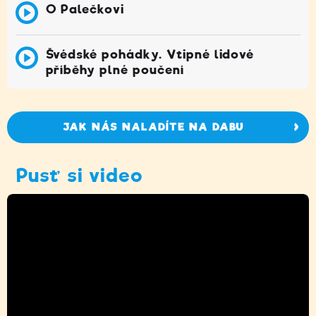
O Palečkovi
Švédské pohádky. Vtipné lidové
příběhy plné poučení
JAK NÁS NALADÍTE NA DABU
Pusť si video