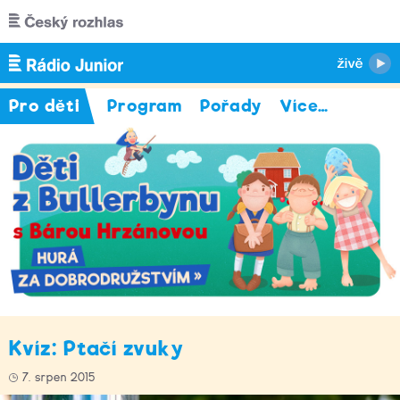
Přejít k hlavnímu obsahu
Pro děti
Program
Pořady
Více
…
Kvíz: Ptačí zvuky
7. srpen 2015