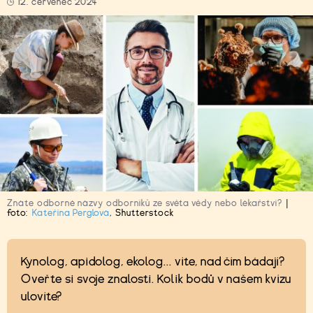
12. červenec 2024
Znáte odborné názvy odborníků ze světa vědy nebo lékařství?
|
foto:
Kateřina Perglová
,
Shutterstock
Kynolog, apidolog, ekolog... víte, nad čím bádají?
Oveřte si svoje znalosti. Kolik bodů v našem kvízu
ulovíte?