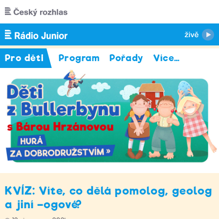
Přejít k hlavnímu obsahu
Pro děti
Program
Pořady
Více
…
KVÍZ: Víte, co dělá pomolog, geolog
a jiní –ogové?