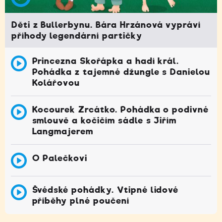
Děti z Bullerbynu. Bára Hrzánová vypráví
příhody legendární partičky
Princezna Skořápka a hadí král.
Pohádka z tajemné džungle s Danielou
Kolářovou
Kocourek Zrcátko. Pohádka o podivné
smlouvě a kočičím sádle s Jiřím
Langmajerem
O Palečkovi
Švédské pohádky. Vtipné lidové
příběhy plné poučení