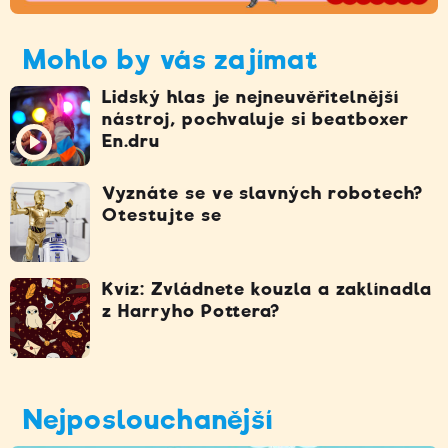
Mohlo by vás zajímat
Lidský hlas je nejneuvěřitelnější
nástroj, pochvaluje si beatboxer
En.dru
Vyznáte se ve slavných robotech?
Otestujte se
Kvíz: Zvládnete kouzla a zaklínadla
z Harryho Pottera?
Nejposlouchanější