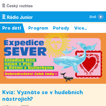
Přejít k hlavnímu obsahu
Pro děti
Program
Pořady
Více
…
Kvíz: Vyznáte se v hudebních
nástrojích?