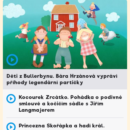
Děti z Bullerbynu. Bára Hrzánová vypráví
příhody legendární partičky
Kocourek Zrcátko. Pohádka o podivné
smlouvě a kočičím sádle s Jiřím
Langmajerem
Princezna Skořápka a hadí král.