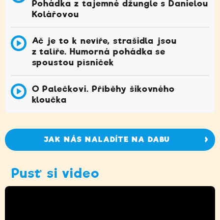
Pohádka z tajemné džungle s Danielou
Kolářovou
Ač je to k nevíře, strašidla jsou
z talíře. Humorná pohádka se
spoustou písniček
O Palečkovi. Příběhy šikovného
kloučka
JAK NÁS NALADÍTE NA DABU
Pusť si video